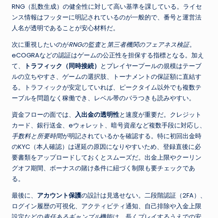
RNG（乱数生成）の健全性に対して高い基準を課している。ライセ
ンス情報はフッターに明記されているのが一般的で、番号と運営法
人名が透明であることが安心材料だ。
次に重視したいのが
RNGの監査
と
第三者機関のフェアネス検証
。
eCOGRAなどの認証はゲームの公正性を担保する指標となる。加え
て、
トラフィック（同時接続）
とプレイヤープールの規模はテーブ
ルの立ちやすさ、ゲームの選択肢、トーナメントの保証額に直結す
る。トラフィックが安定していれば、ピークタイム以外でも複数テ
ーブルを問題なく稼働でき、レベル帯のバラつきも読みやすい。
資金フローの面では、
入出金の透明性
と速度が重要だ。クレジット
カード、銀行送金、eウォレット、暗号資産など複数手段に対応し、
手数料と所要時間
が明記されているかを確認する。特に初回出金時
のKYC（本人確認）は遅延の原因になりやすいため、登録直後に必
要書類をアップロードしておくとスムーズだ。出金上限やクーリン
グオフ期間、ボーナスの賭け条件に紐づく制限も要チェックであ
る。
最後に、
アカウント保護
の設計は見逃せない。二段階認証（2FA）、
ログイン履歴の可視化、アクティビティ通知、自己排除や入金上限
設定などの
責任あるギャンブル
機能は、長くプレイするうえでの安