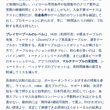
ど体感EVは高い。ハイロール専用条件や短期集中のクリア要件は、
実際の稼働時間とミスマッチを起こしがちだ。入金不要ボーナスは
テストに便利だが、
出金条件
やゲーム別のカウント比率を確認して
おく。プロモーションに釣られず、常に「1時間あたりの純EV」で比
較する視点を持ちたい。
プレイヤープールのレベル
は、HUD（利用可否）や匿名テーブルの
有無、フォーマット（Zoom/スナップ系高速テーブルか、通常テー
ブルか）で変動する。高速テーブルはハンドボリュームが稼げる一
方で、
テーブルセレクションが効きづらい
。初心者が多いのは、低
バイインMTT、トーナメントシリーズの序盤、または週末ピーク帯
のキャッシュゲーム。アプリのUI/UX、
マルチテーブルの安定性
、シ
ョートカット、ベットサイズのプリセットは、長時間稼働の疲労を
軽減してミスを減らす。
具体的な比較の起点には、
ポーカー オンライン おすすめ
の情報を参
照し、ライセンス、rake、還元プログラム、サポート体制、決済手
段を一覧で押さえると効率的だ。日本円表示に対応しているか、為
替スプレッドや入出金時のコンバージョン手数料がどれほどかも見
逃せない。最終的には「期待値×継続可能性」で選ぶ。EVがわずかに
高い環境より、
安定して稼働できる環境
のほうがトータルの結果は