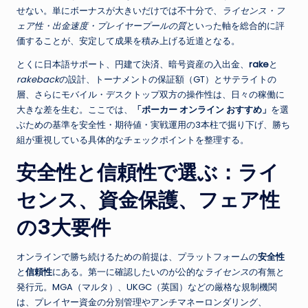
せない。単にボーナスが大きいだけでは不十分で、
ライセンス・フ
ェア性・出金速度・プレイヤープールの質
といった軸を総合的に評
価することが、安定して成果を積み上げる近道となる。
とくに日本語サポート、円建て決済、暗号資産の入出金、
rake
と
rakeback
の設計、トーナメントの保証額（GT）とサテライトの
層、さらにモバイル・デスクトップ双方の操作性は、日々の稼働に
大きな差を生む。ここでは、
「ポーカー オンライン おすすめ」
を選
ぶための基準を安全性・期待値・実戦運用の3本柱で掘り下げ、勝ち
組が重視している具体的なチェックポイントを整理する。
安全性と信頼性で選ぶ：ライ
センス、資金保護、フェア性
の3大要件
オンラインで勝ち続けるための前提は、プラットフォームの
安全性
と
信頼性
にある。第一に確認したいのが公的な
ライセンス
の有無と
発行元。MGA（マルタ）、UKGC（英国）などの厳格な規制機関
は、プレイヤー資金の分別管理やアンチマネーロンダリング、