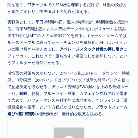
間を割く。FTテーブルでの
ICM圧
を理解するだけで、終盤の飛び方
が劇的に変わり、中央値以上の配置が増える。
実戦例として、平日2時間×5日、週末3時間の計13時間稼働を想定す
る。前半6時間は
低ストレス帯のテーブル
中心にボリュームを積み、
後半7時間はMTTの
ミドル帯GT
に的を絞る。キャッシュゲームでは、
ルーステーブルに絞ってシートチェンジを積極化。MTTはレイトレ
ジの駆け引きを控えめにし、
アベレージスタック付近の押し引き
に
フォーカス。これだけで「勝ちやすい場面にしか参加しない」とい
うフィルターが自然にかかる。
感情面の対策も欠かせない。2バイイン以上のドローダウンで一時離
席、10分瞑想、次の2ハンドはプリフロップ以降の時間バンクを使っ
て意思決定を遅らせる。
ティルト制御
はEVの漏れを止める最短ルー
トだ。睡眠、姿勢、ブルーライト対策、カフェイン摂取の時間帯ま
で含めて、パフォーマンスを科学的に設計する。オンラインは「環
境最適化＝勝率」という方程式が成り立つため、
プラットフォーム
選び×運用習慣
の相乗効果が、最終的な収支を決める。