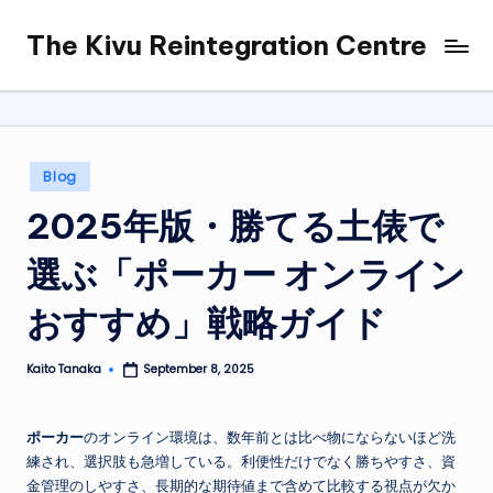
The Kivu Reintegration Centre
Skip
to
content
Posted
Blog
in
2025年版・勝てる土俵で
選ぶ「ポーカー オンライン
おすすめ」戦略ガイド
Kaito Tanaka
September 8, 2025
Posted
by
ポーカー
のオンライン環境は、数年前とは比べ物にならないほど洗
練され、選択肢も急増している。利便性だけでなく勝ちやすさ、資
金管理のしやすさ、長期的な期待値まで含めて比較する視点が欠か