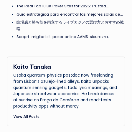
The Real Top 10 UK Poker Sites for 2025: Trusted…
Guía estratégica para encontrar las mejores salas de…
臨場感と勝ち筋を両立するライブカジノの選び方とおすすめ戦
略
Scopri i migliori siti poker online AAMS: sicurezza,…
Kaito Tanaka
Osaka quantum-physics postdoc now freelancing
from Lisbon’s azulejo-lined alleys. Kaito unpacks
quantum sensing gadgets, fado lyric meanings, and
Japanese streetwear economics. He breakdances
at sunrise on Praça do Comércio and road-tests
productivity apps without mercy.
View All Posts