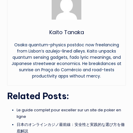
Kaito Tanaka
Osaka quantum-physics postdoc now freelancing
from Lisbon’s azulejo-lined alleys. Kaito unpacks
quantum sensing gadgets, fado lyric meanings, and
Japanese streetwear economics. He breakdances at
sunrise on Praça do Comércio and road-tests
productivity apps without mercy.
Related Posts:
Le guide complet pour exceller sur un site de poker en
ligne
日本のオンラインカジノ最前線：安全性と実践的な選び方を徹
底解説