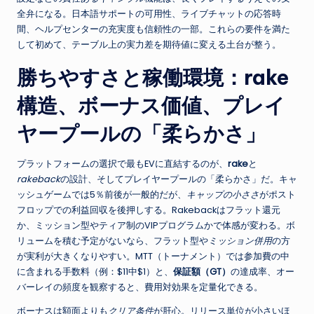
全弁になる。日本語サポートの可用性、ライブチャットの応答時
間、ヘルプセンターの充実度も信頼性の一部。これらの要件を満た
して初めて、テーブル上の実力差を期待値に変える土台が整う。
勝ちやすさと稼働環境：rake
構造、ボーナス価値、プレイ
ヤープールの「柔らかさ」
プラットフォームの選択で最もEVに直結するのが、
rake
と
rakeback
の設計、そしてプレイヤープールの「柔らかさ」だ。キャ
ッシュゲームでは5％前後が一般的だが、
キャップの小ささ
がポスト
フロップでの利益回収を後押しする。Rakebackはフラット還元
か、ミッション型やティア制のVIPプログラムかで体感が変わる。ボ
リュームを積む予定がないなら、フラット型や
ミッション併用
の方
が実利が大きくなりやすい。MTT（トーナメント）では参加費の中
に含まれる手数料（例：$11中$1）と、
保証額（GT）
の達成率、オー
バーレイの頻度を観察すると、費用対効果を定量化できる。
ボーナスは額面よりも
クリア条件
が肝心。リリース単位が小さいほ