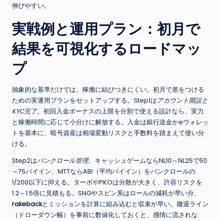
伸びやすい。
実戦例と運用プラン：初月で
結果を可視化するロードマッ
プ
抽象的な基準だけでは、稼働に結びつきにくい。初月で差をつける
ための実運用プランをセットアップする。Step1は
アカウント開設と
KYC完了
。初回入金ボーナスの上限を分割で使える設計なら、実力
と稼働時間に応じて小分けに解放する。入金は銀行送金かeウォレッ
トを基本に、暗号資産は相場変動リスクと手数料を踏まえて使い分
ける。
Step2は
バンクロール管理
。キャッシュゲームならNL10～NL25で50
～75バイイン、MTTならABI（平均バイイン）をバンクロールの
1/200以下に抑える。ターボやPKOは分散が大きく、許容リスクを
1.2～1.5倍に見積もる。SNGやスピン系はロールの減耗が早い分、
rakeback
とミッションを計算に組み込むと収束が早い。撤退ライン
（ドローダウン幅）を事前に数値化しておくと、感情に流されな