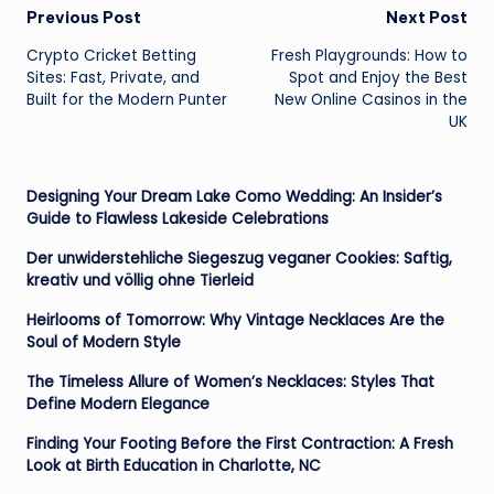
Post
Previous Post
Next Post
Crypto Cricket Betting
Fresh Playgrounds: How to
navigation
Sites: Fast, Private, and
Spot and Enjoy the Best
Built for the Modern Punter
New Online Casinos in the
UK
Designing Your Dream Lake Como Wedding: An Insider’s
Guide to Flawless Lakeside Celebrations
Der unwiderstehliche Siegeszug veganer Cookies: Saftig,
kreativ und völlig ohne Tierleid
Heirlooms of Tomorrow: Why Vintage Necklaces Are the
Soul of Modern Style
The Timeless Allure of Women’s Necklaces: Styles That
Define Modern Elegance
Finding Your Footing Before the First Contraction: A Fresh
Look at Birth Education in Charlotte, NC