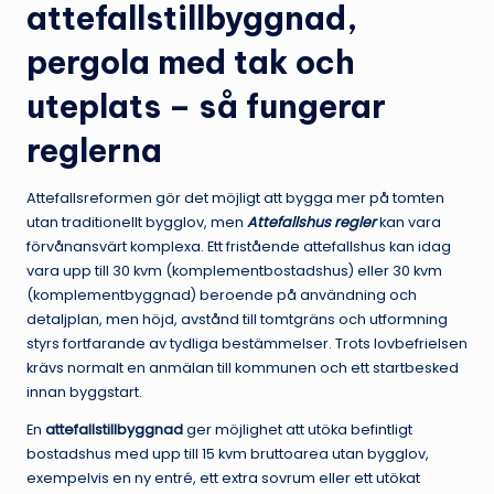
attefallstillbyggnad,
pergola med tak och
uteplats – så fungerar
reglerna
Attefallsreformen gör det möjligt att bygga mer på tomten
utan traditionellt bygglov, men
Attefallshus regler
kan vara
förvånansvärt komplexa. Ett fristående attefallshus kan idag
vara upp till 30 kvm (komplementbostadshus) eller 30 kvm
(komplementbyggnad) beroende på användning och
detaljplan, men höjd, avstånd till tomtgräns och utformning
styrs fortfarande av tydliga bestämmelser. Trots lovbefrielsen
krävs normalt en anmälan till kommunen och ett startbesked
innan byggstart.
En
attefallstillbyggnad
ger möjlighet att utöka befintligt
bostadshus med upp till 15 kvm bruttoarea utan bygglov,
exempelvis en ny entré, ett extra sovrum eller ett utökat