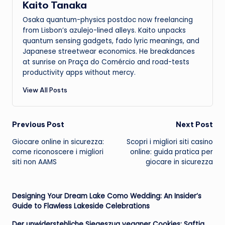
Kaito Tanaka
Osaka quantum-physics postdoc now freelancing
from Lisbon’s azulejo-lined alleys. Kaito unpacks
quantum sensing gadgets, fado lyric meanings, and
Japanese streetwear economics. He breakdances
at sunrise on Praça do Comércio and road-tests
productivity apps without mercy.
View All Posts
Post
Previous Post
Next Post
Giocare online in sicurezza:
Scopri i migliori siti casino
navigation
come riconoscere i migliori
online: guida pratica per
siti non AAMS
giocare in sicurezza
Designing Your Dream Lake Como Wedding: An Insider’s
Guide to Flawless Lakeside Celebrations
Der unwiderstehliche Siegeszug veganer Cookies: Saftig,