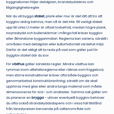
byggnationen följer detaljplan, brandskyddskrav och
tillgänglighetsregler.
När du vill bygga
staket
, plank eller mur är det lätt att tro att
bygglov aldrig behövs, men så är det inte. Ett vanligt staket
upp till cirka 1,1 meter är oftast lovbefriat, medan högre plank,
insynsskydd och bullerskärmar i många fall kräver bygglov
eller åtminstone bygganmälan. Reglerna kan variera, särskilt i
områden med detaljplan eller kulturhistoriskt värdefull miljö.
Därför är det viktigt att ta reda på vad som gäller just för
bygglov staket
där du bor.
För
växthus
gäller särskilda regler. Mindre växthus kan
rymmas inom attefallsreglerna eller räknas som friggebod,
men större konstruktioner kräver ofta både bygglov och
genomarbetad
konstruktionsritning
, särskilt om de skall
uppföras med glas eller andra tunga material som måste
dimensioneras för snö- och vindlaster. Samma sak gäller om
du planerar en
brygga
– utöver eventuellt bygglov behöver
du ofta också strandskyddsdispens och i vissa fall tillstånd
från länsstyrelsen beroende på vattenområde och