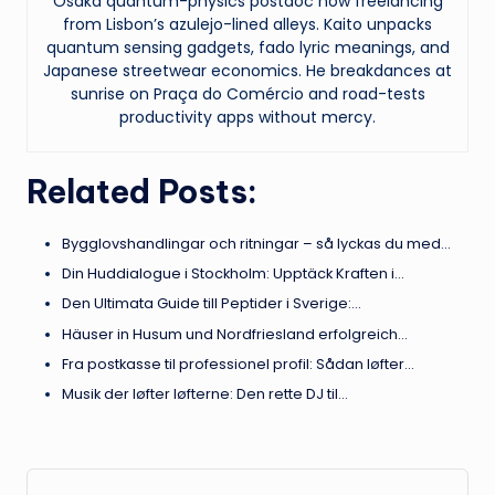
Osaka quantum-physics postdoc now freelancing
from Lisbon’s azulejo-lined alleys. Kaito unpacks
quantum sensing gadgets, fado lyric meanings, and
Japanese streetwear economics. He breakdances at
sunrise on Praça do Comércio and road-tests
productivity apps without mercy.
Related Posts:
Bygglovshandlingar och ritningar – så lyckas du med…
Din Huddialogue i Stockholm: Upptäck Kraften i…
Den Ultimata Guide till Peptider i Sverige:…
Häuser in Husum und Nordfriesland erfolgreich…
Fra postkasse til professionel profil: Sådan løfter…
Musik der løfter løfterne: Den rette DJ til…