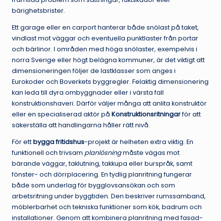
bärighetsbrister.
Ett garage eller en carport hanterar både snölast på taket,
vindlast mot väggar och eventuella punktlaster från portar
och bärlinor. I områden med höga snölaster, exempelvis i
norra Sverige eller högt belägna kommuner, är det viktigt att
dimensioneringen följer de lastklasser som anges i
Eurokoder och Boverkets byggregler. Felaktig dimensionering
kan leda till dyra ombyggnader eller i värsta fall
konstruktionshaveri. Därför väljer många att anlita konstruktör
eller en specialiserad aktör på
Konstruktionsritningar
för att
säkerställa att handlingarna håller rätt nivå.
För ett
bygga fritidshus
-projekt är helheten extra viktig. En
funktionell och trivsam
planlösning
måste vägas mot
bärande väggar, taklutning, takkupa eller burspråk, samt
fönster- och dörrplacering. En tydlig planritning fungerar
både som underlag för bygglovsansökan och som
arbetsritning under byggtiden. Den beskriver rumssamband,
möblerbarhet och tekniska funktioner som kök, badrum och
installationer. Genom att kombinera planritning med fasad-