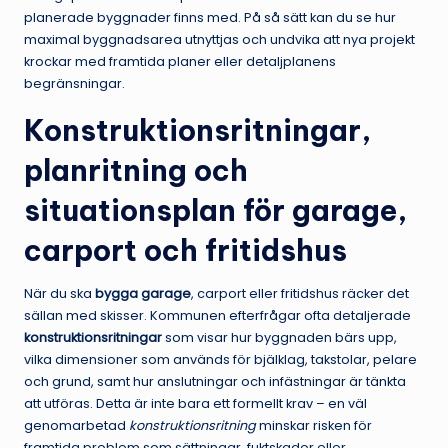
planerade byggnader finns med. På så sätt kan du se hur
maximal byggnadsarea utnyttjas och undvika att nya projekt
krockar med framtida planer eller detaljplanens
begränsningar.
Konstruktionsritningar,
planritning och
situationsplan för garage,
carport och fritidshus
När du ska
bygga garage
, carport eller fritidshus räcker det
sällan med skisser. Kommunen efterfrågar ofta detaljerade
konstruktionsritningar
som visar hur byggnaden bärs upp,
vilka dimensioner som används för bjälklag, takstolar, pelare
och grund, samt hur anslutningar och infästningar är tänkta
att utföras. Detta är inte bara ett formellt krav – en väl
genomarbetad
konstruktionsritning
minskar risken för
framtida problem som sättningar, fuktskador eller