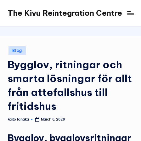
The Kivu Reintegration Centre
Skip
to
content
Posted
Blog
in
Bygglov, ritningar och
smarta lösningar för allt
från attefallshus till
fritidshus
Kaito Tanaka
March 6, 2026
Posted
by
Bygglov, bygglovsritningar