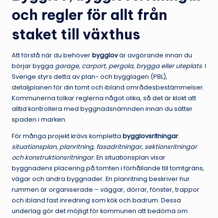
och regler för allt från
staket till växthus
Att förstå när du behöver
bygglov
är avgörande innan du
börjar bygga
garage, carport, pergola, brygga eller uteplats
. I
Sverige styrs detta av plan- och bygglagen (PBL),
detaljplanen för din tomt och ibland områdesbestämmelser.
Kommunerna tolkar reglerna något olika, så det är klokt att
alltid kontrollera med byggnadsnämnden innan du sätter
spaden i marken.
För många projekt krävs kompletta
bygglovsritningar
:
situationsplan, planritning, fasadritningar, sektionsritningar
och konstruktionsritningar
. En situationsplan visar
byggnadens placering på tomten i förhållande till tomtgräns,
vägar och andra byggnader. En planritning beskriver hur
rummen är organiserade – väggar, dörrar, fönster, trappor
och ibland fast inredning som kök och badrum. Dessa
underlag gör det möjligt för kommunen att bedöma om