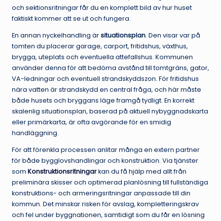
och sektionsritningar får du en komplett bild av hur huset
faktiskt kommer att se ut och fungera.
En annan nyckelhandling är
situationsplan
. Den visar var på
tomten du placerar garage, carport, fritidshus, växthus,
brygga, uteplats och eventuella attefallshus. Kommunen
använder denna för att bedöma avstånd till tomtgräns, gator,
VA-ledningar och eventuell strandskyddszon. För fritidshus
nära vatten är strandskydd en central fråga, och här måste
både husets och bryggans läge framgå tydligt. En korrekt
skalenlig situationsplan, baserad på aktuell nybyggnadskarta
eller primärkarta, är ofta avgörande för en smidig
handläggning.
För att förenkla processen anlitar många en extern partner
för både bygglovshandlingar och konstruktion. Via tjänster
som
Konstruktionsritningar
kan du få hjälp med allt från
preliminära skisser och optimerad planlösning till fullständiga
konstruktions- och armeringsritningar anpassade till din
kommun. Det minskar risken för avslag, kompletteringskrav
och fel under byggnationen, samtidigt som du får en lösning