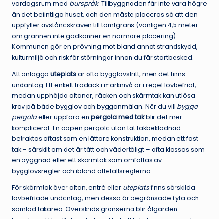
vardagsrum med
burspråk
. Tillbyggnaden får inte vara högre
än det befintliga huset, och den måste placeras så att den
uppfyller avståndskraven till tomtgräns (vanligen 4,5 meter
om grannen inte godkänner en närmare placering).
Kommunen gör en prövning mot bland annat strandskydd,
kulturmiljö och risk för störningar innan du får startbesked.
Att anlägga
uteplats
är ofta bygglovsfritt, men det finns
undantag. Ett enkelt trädäck i marknivå är i regel lovbefriat,
medan upphöjda altaner, räcken och skärmtak kan utlösa
krav på både bygglov och bygganmälan. När du vill
bygga
pergola
eller uppföra en
pergola med tak
blir det mer
komplicerat. En öppen pergola utan tät takbeklädnad
betraktas oftast som en lättare konstruktion, medan ett fast
tak – särskilt om det är tätt och vädertåligt – ofta klassas som
en byggnad eller ett skärmtak som omfattas av
bygglovsregler och ibland attefallsreglerna.
För skärmtak över altan, entré eller
uteplats
finns särskilda
lovbefriade undantag, men dessa är begränsade i yta och
samlad takarea. Överskrids gränserna blir åtgärden