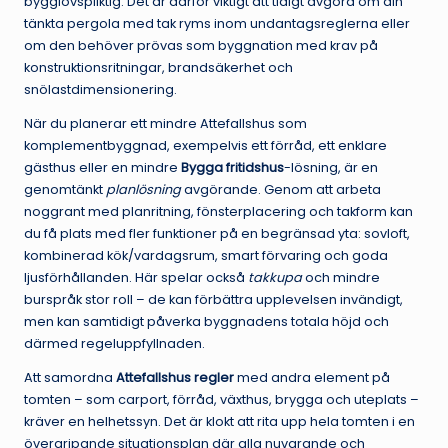
bygglovspliktig. Det är därför viktigt att tidigt avgöra om din
tänkta pergola med tak ryms inom undantagsreglerna eller
om den behöver prövas som byggnation med krav på
konstruktionsritningar, brandsäkerhet och
snölastdimensionering.
När du planerar ett mindre Attefallshus som
komplementbyggnad, exempelvis ett förråd, ett enklare
gästhus eller en mindre
Bygga fritidshus
-lösning, är en
genomtänkt
planlösning
avgörande. Genom att arbeta
noggrant med planritning, fönsterplacering och takform kan
du få plats med fler funktioner på en begränsad yta: sovloft,
kombinerad kök/vardagsrum, smart förvaring och goda
ljusförhållanden. Här spelar också
takkupa
och mindre
burspråk stor roll – de kan förbättra upplevelsen invändigt,
men kan samtidigt påverka byggnadens totala höjd och
därmed regeluppfyllnaden.
Att samordna
Attefallshus regler
med andra element på
tomten – som carport, förråd, växthus, brygga och uteplats –
kräver en helhetssyn. Det är klokt att rita upp hela tomten i en
övergripande situationsplan där alla nuvarande och