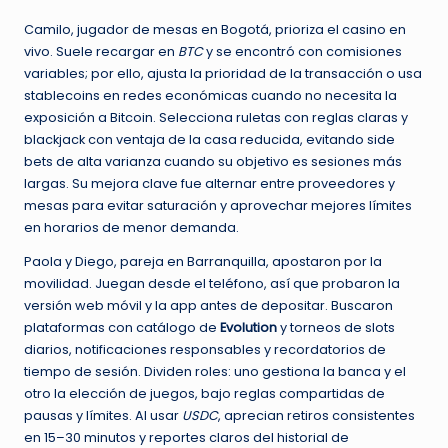
Camilo, jugador de mesas en Bogotá, prioriza el casino en
vivo. Suele recargar en
BTC
y se encontró con comisiones
variables; por ello, ajusta la prioridad de la transacción o usa
stablecoins en redes económicas cuando no necesita la
exposición a Bitcoin. Selecciona ruletas con reglas claras y
blackjack con ventaja de la casa reducida, evitando side
bets de alta varianza cuando su objetivo es sesiones más
largas. Su mejora clave fue alternar entre proveedores y
mesas para evitar saturación y aprovechar mejores límites
en horarios de menor demanda.
Paola y Diego, pareja en Barranquilla, apostaron por la
movilidad. Juegan desde el teléfono, así que probaron la
versión web móvil y la app antes de depositar. Buscaron
plataformas con catálogo de
Evolution
y torneos de slots
diarios, notificaciones responsables y recordatorios de
tiempo de sesión. Dividen roles: uno gestiona la banca y el
otro la elección de juegos, bajo reglas compartidas de
pausas y límites. Al usar
USDC
, aprecian retiros consistentes
en 15–30 minutos y reportes claros del historial de