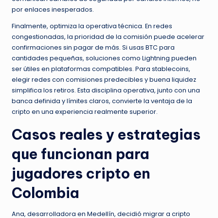
por enlaces inesperados.
Finalmente, optimiza la operativa técnica. En redes
congestionadas, la prioridad de la comisión puede acelerar
confirmaciones sin pagar de más. Si usas BTC para
cantidades pequeñas, soluciones como Lightning pueden
ser útiles en plataformas compatibles. Para stablecoins,
elegir redes con comisiones predecibles y buena liquidez
simplifica los retiros. Esta disciplina operativa, junto con una
banca definida y límites claros, convierte la ventaja de la
cripto en una experiencia realmente superior.
Casos reales y estrategias
que funcionan para
jugadores cripto en
Colombia
Ana, desarrolladora en Medellín, decidió migrar a cripto