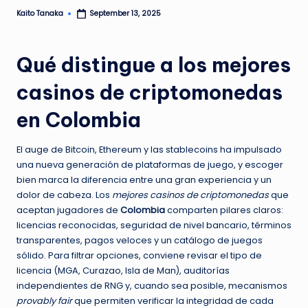
Kaito Tanaka
September 13, 2025
Posted
by
Qué distingue a los mejores
casinos de criptomonedas
en Colombia
El auge de Bitcoin, Ethereum y las stablecoins ha impulsado
una nueva generación de plataformas de juego, y escoger
bien marca la diferencia entre una gran experiencia y un
dolor de cabeza. Los
mejores casinos de criptomonedas
que
aceptan jugadores de
Colombia
comparten pilares claros:
licencias reconocidas, seguridad de nivel bancario, términos
transparentes, pagos veloces y un catálogo de juegos
sólido. Para filtrar opciones, conviene revisar el tipo de
licencia (MGA, Curazao, Isla de Man), auditorías
independientes de RNG y, cuando sea posible, mecanismos
provably fair
que permiten verificar la integridad de cada