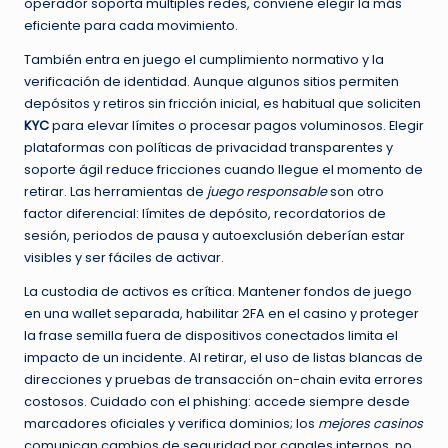
operador soporta múltiples redes, conviene elegir la más
eficiente para cada movimiento.
También entra en juego el cumplimiento normativo y la
verificación de identidad. Aunque algunos sitios permiten
depósitos y retiros sin fricción inicial, es habitual que soliciten
KYC
para elevar límites o procesar pagos voluminosos. Elegir
plataformas con políticas de privacidad transparentes y
soporte ágil reduce fricciones cuando llegue el momento de
retirar. Las herramientas de
juego responsable
son otro
factor diferencial: límites de depósito, recordatorios de
sesión, periodos de pausa y autoexclusión deberían estar
visibles y ser fáciles de activar.
La custodia de activos es crítica. Mantener fondos de juego
en una wallet separada, habilitar 2FA en el casino y proteger
la frase semilla fuera de dispositivos conectados limita el
impacto de un incidente. Al retirar, el uso de listas blancas de
direcciones y pruebas de transacción on-chain evita errores
costosos. Cuidado con el phishing: accede siempre desde
marcadores oficiales y verifica dominios; los
mejores casinos
comunican cambios de seguridad por canales internos, no