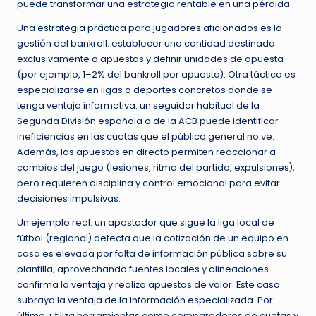
puede transformar una estrategia rentable en una pérdida.
Una estrategia práctica para jugadores aficionados es la
gestión del bankroll: establecer una cantidad destinada
exclusivamente a apuestas y definir unidades de apuesta
(por ejemplo, 1–2% del bankroll por apuesta). Otra táctica es
especializarse en ligas o deportes concretos donde se
tenga ventaja informativa: un seguidor habitual de la
Segunda División española o de la ACB puede identificar
ineficiencias en las cuotas que el público general no ve.
Además, las apuestas en directo permiten reaccionar a
cambios del juego (lesiones, ritmo del partido, expulsiones),
pero requieren disciplina y control emocional para evitar
decisiones impulsivas.
Un ejemplo real: un apostador que sigue la liga local de
fútbol (regional) detecta que la cotización de un equipo en
casa es elevada por falta de información pública sobre su
plantilla; aprovechando fuentes locales y alineaciones
confirma la ventaja y realiza apuestas de valor. Este caso
subraya la ventaja de la información especializada. Por
último, utiliza herramientas como comparadores de cuotas y