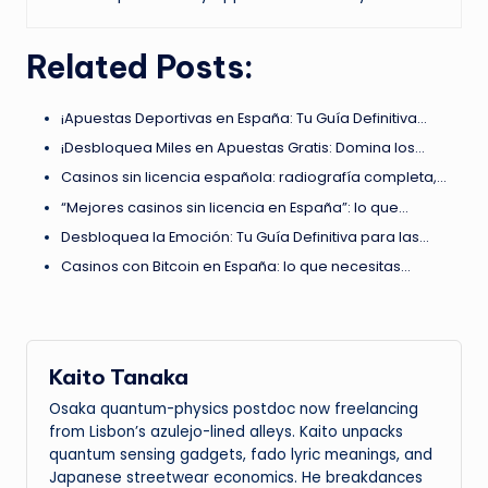
Related Posts:
¡Apuestas Deportivas en España: Tu Guía Definitiva…
¡Desbloquea Miles en Apuestas Gratis: Domina los…
Casinos sin licencia española: radiografía completa,…
“Mejores casinos sin licencia en España”: lo que…
Desbloquea la Emoción: Tu Guía Definitiva para las…
Casinos con Bitcoin en España: lo que necesitas…
Kaito Tanaka
Osaka quantum-physics postdoc now freelancing
from Lisbon’s azulejo-lined alleys. Kaito unpacks
quantum sensing gadgets, fado lyric meanings, and
Japanese streetwear economics. He breakdances