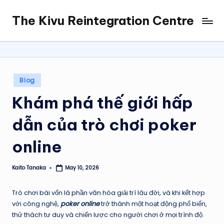
The Kivu Reintegration Centre
Skip
to
content
Posted
Blog
in
Khám phá thế giới hấp
dẫn của trò chơi poker
online
Kaito Tanaka
May 10, 2026
Posted
by
Trò chơi bài vốn là phần văn hóa giải trí lâu đời, và khi kết hợp
với công nghệ,
poker online
trở thành một hoạt động phổ biến,
thử thách tư duy và chiến lược cho người chơi ở mọi trình độ.