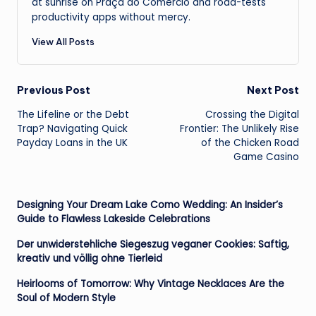
at sunrise on Praça do Comércio and road-tests
productivity apps without mercy.
View All Posts
Post
Previous Post
Next Post
The Lifeline or the Debt
Crossing the Digital
navigation
Trap? Navigating Quick
Frontier: The Unlikely Rise
Payday Loans in the UK
of the Chicken Road
Game Casino
Designing Your Dream Lake Como Wedding: An Insider’s
Guide to Flawless Lakeside Celebrations
Der unwiderstehliche Siegeszug veganer Cookies: Saftig,
kreativ und völlig ohne Tierleid
Heirlooms of Tomorrow: Why Vintage Necklaces Are the
Soul of Modern Style