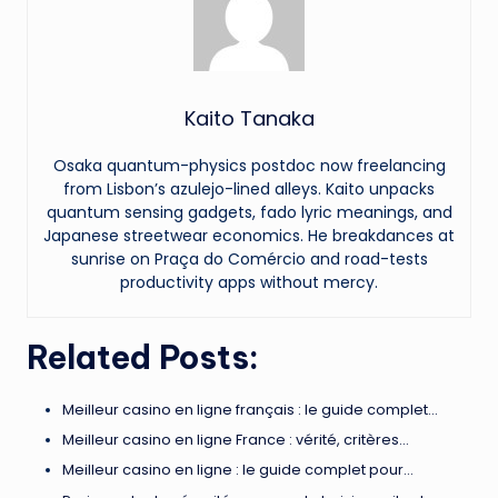
Kaito Tanaka
Osaka quantum-physics postdoc now freelancing
from Lisbon’s azulejo-lined alleys. Kaito unpacks
quantum sensing gadgets, fado lyric meanings, and
Japanese streetwear economics. He breakdances at
sunrise on Praça do Comércio and road-tests
productivity apps without mercy.
Related Posts:
Meilleur casino en ligne français : le guide complet…
Meilleur casino en ligne France : vérité, critères…
Meilleur casino en ligne : le guide complet pour…