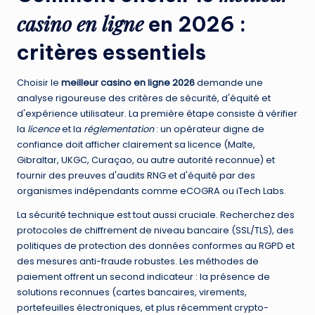
casino en ligne
en 2026 :
critères essentiels
Choisir le
meilleur casino en ligne 2026
demande une
analyse rigoureuse des critères de sécurité, d'équité et
d'expérience utilisateur. La première étape consiste à vérifier
la
licence
et la
réglementation
: un opérateur digne de
confiance doit afficher clairement sa licence (Malte,
Gibraltar, UKGC, Curaçao, ou autre autorité reconnue) et
fournir des preuves d'audits RNG et d'équité par des
organismes indépendants comme eCOGRA ou iTech Labs.
La sécurité technique est tout aussi cruciale. Recherchez des
protocoles de chiffrement de niveau bancaire (SSL/TLS), des
politiques de protection des données conformes au RGPD et
des mesures anti-fraude robustes. Les méthodes de
paiement offrent un second indicateur : la présence de
solutions reconnues (cartes bancaires, virements,
portefeuilles électroniques, et plus récemment crypto-