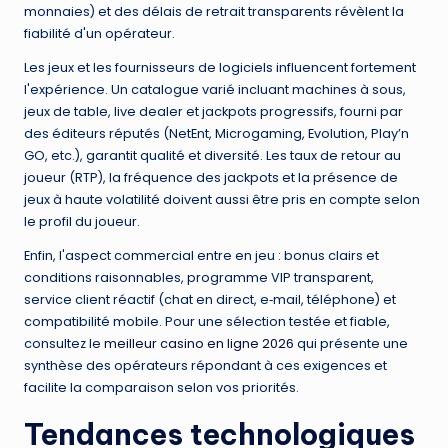
monnaies) et des délais de retrait transparents révèlent la
fiabilité d'un opérateur.
Les jeux et les fournisseurs de logiciels influencent fortement
l'expérience. Un catalogue varié incluant machines à sous,
jeux de table, live dealer et jackpots progressifs, fourni par
des éditeurs réputés (NetEnt, Microgaming, Evolution, Play’n
GO, etc.), garantit qualité et diversité. Les taux de retour au
joueur (RTP), la fréquence des jackpots et la présence de
jeux à haute volatilité doivent aussi être pris en compte selon
le profil du joueur.
Enfin, l'aspect commercial entre en jeu : bonus clairs et
conditions raisonnables, programme VIP transparent,
service client réactif (chat en direct, e‑mail, téléphone) et
compatibilité mobile. Pour une sélection testée et fiable,
consultez le
meilleur casino en ligne 2026
qui présente une
synthèse des opérateurs répondant à ces exigences et
facilite la comparaison selon vos priorités.
Tendances technologiques