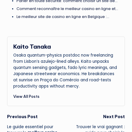
Parier en toute sécurité: comment choisir un site de…
Comment reconnaître le meilleur casino en ligne et…
Le meilleur site de casino en ligne en Belgique :…
Kaito Tanaka
Osaka quantum-physics postdoc now freelancing
from Lisbon’s azulejo-lined alleys. Kaito unpacks
quantum sensing gadgets, fado lyric meanings, and
Japanese streetwear economics. He breakdances
at sunrise on Praça do Comércio and road-tests
productivity apps without mercy.
View All Posts
Post
Previous Post
Next Post
Le guide essentiel pour
Trouver le vrai gagnant :
navigation