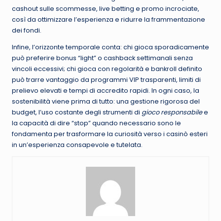
cashout sulle scommesse, live betting e promo incrociate,
così da ottimizzare l’esperienza e ridurre la frammentazione
dei fondi.
Infine, l’orizzonte temporale conta: chi gioca sporadicamente
può preferire bonus “light” o cashback settimanali senza
vincoli eccessivi; chi gioca con regolarità e bankroll definito
può trarre vantaggio da programmi VIP trasparenti, limiti di
prelievo elevati e tempi di accredito rapidi. In ogni caso, la
sostenibilità viene prima di tutto: una gestione rigorosa del
budget, l’uso costante degli strumenti di
gioco responsabile
e
la capacità di dire “stop” quando necessario sono le
fondamenta per trasformare la curiosità verso i casinò esteri
in un’esperienza consapevole e tutelata.