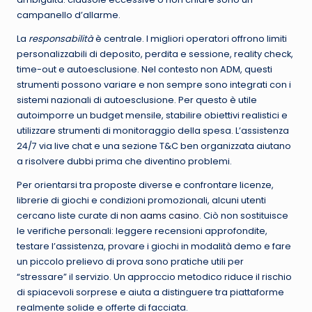
campanello d’allarme.
La
responsabilità
è centrale. I migliori operatori offrono limiti
personalizzabili di deposito, perdita e sessione, reality check,
time-out e autoesclusione. Nel contesto non ADM, questi
strumenti possono variare e non sempre sono integrati con i
sistemi nazionali di autoesclusione. Per questo è utile
autoimporre un budget mensile, stabilire obiettivi realistici e
utilizzare strumenti di monitoraggio della spesa. L’assistenza
24/7 via live chat e una sezione T&C ben organizzata aiutano
a risolvere dubbi prima che diventino problemi.
Per orientarsi tra proposte diverse e confrontare licenze,
librerie di giochi e condizioni promozionali, alcuni utenti
cercano liste curate di
non aams casino
. Ciò non sostituisce
le verifiche personali: leggere recensioni approfondite,
testare l’assistenza, provare i giochi in modalità demo e fare
un piccolo prelievo di prova sono pratiche utili per
“stressare” il servizio. Un approccio metodico riduce il rischio
di spiacevoli sorprese e aiuta a distinguere tra piattaforme
realmente solide e offerte di facciata.