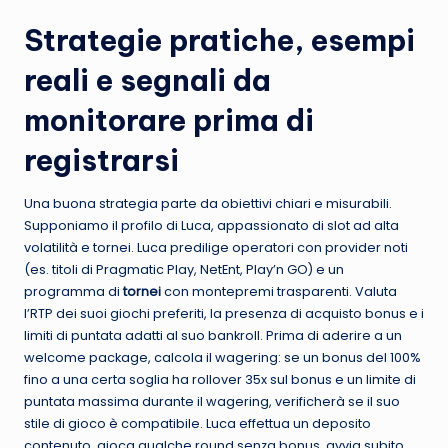
Strategie pratiche, esempi
reali e segnali da
monitorare prima di
registrarsi
Una buona strategia parte da obiettivi chiari e misurabili.
Supponiamo il profilo di Luca, appassionato di slot ad alta
volatilità e tornei. Luca predilige operatori con provider noti
(es. titoli di Pragmatic Play, NetEnt, Play’n GO) e un
programma di
tornei
con montepremi trasparenti. Valuta
l’RTP dei suoi giochi preferiti, la presenza di acquisto bonus e i
limiti di puntata adatti al suo bankroll. Prima di aderire a un
welcome package, calcola il wagering: se un bonus del 100%
fino a una certa soglia ha rollover 35x sul bonus e un limite di
puntata massima durante il wagering, verificherà se il suo
stile di gioco è compatibile. Luca effettua un deposito
contenuto, gioca qualche round senza bonus, avvia subito