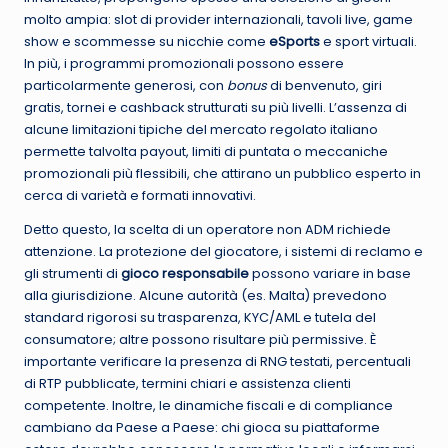
molto ampia: slot di provider internazionali, tavoli live, game
show e scommesse su nicchie come
eSports
e sport virtuali.
In più, i programmi promozionali possono essere
particolarmente generosi, con
bonus
di benvenuto, giri
gratis, tornei e cashback strutturati su più livelli. L’assenza di
alcune limitazioni tipiche del mercato regolato italiano
permette talvolta payout, limiti di puntata o meccaniche
promozionali più flessibili, che attirano un pubblico esperto in
cerca di varietà e formati innovativi.
Detto questo, la scelta di un operatore non ADM richiede
attenzione. La protezione del giocatore, i sistemi di reclamo e
gli strumenti di
gioco responsabile
possono variare in base
alla giurisdizione. Alcune autorità (es. Malta) prevedono
standard rigorosi su trasparenza, KYC/AML e tutela del
consumatore; altre possono risultare più permissive. È
importante verificare la presenza di RNG testati, percentuali
di RTP pubblicate, termini chiari e assistenza clienti
competente. Inoltre, le dinamiche fiscali e di compliance
cambiano da Paese a Paese: chi gioca su piattaforme