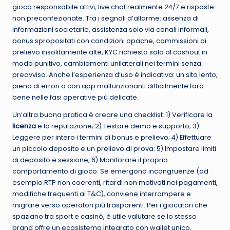
gioco responsabile attivi, live chat realmente 24/7 e risposte
non preconfezionate. Tra i segnali d’allarme: assenza di
informazioni societarie, assistenza solo via canali informali,
bonus spropositati con condizioni opache, commissioni di
prelievo insolitamente alte, KYC richiesto solo al cashout in
modo punitivo, cambiamenti unilaterali nei termini senza
preavviso. Anche l’esperienza d’uso è indicativa: un sito lento,
pieno di errori o con app malfunzionanti difficilmente farà
bene nelle fasi operative più delicate.
Un’altra buona pratica è creare una checklist. 1) Verificare la
licenza
e la reputazione; 2) Testare demo e supporto; 3)
Leggere per intero i termini di bonus e prelievo; 4) Effettuare
un piccolo deposito e un prelievo di prova; 5) Impostare limiti
di deposito e sessione; 6) Monitorare il proprio
comportamento di gioco. Se emergono incongruenze (ad
esempio RTP non coerenti, ritardi non motivati nei pagamenti,
modifiche frequenti ai T&C), conviene interrompere e
migrare verso operatori più trasparenti. Per i giocatori che
spaziano tra sport e casinò, è utile valutare se lo stesso
brand offre un ecosistema integrato con wallet unico,