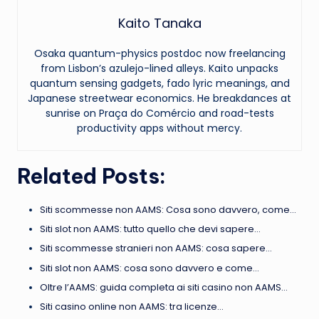
Kaito Tanaka
Osaka quantum-physics postdoc now freelancing
from Lisbon’s azulejo-lined alleys. Kaito unpacks
quantum sensing gadgets, fado lyric meanings, and
Japanese streetwear economics. He breakdances at
sunrise on Praça do Comércio and road-tests
productivity apps without mercy.
Related Posts:
Siti scommesse non AAMS: Cosa sono davvero, come…
Siti slot non AAMS: tutto quello che devi sapere…
Siti scommesse stranieri non AAMS: cosa sapere…
Siti slot non AAMS: cosa sono davvero e come…
Oltre l’AAMS: guida completa ai siti casino non AAMS…
Siti casino online non AAMS: tra licenze…