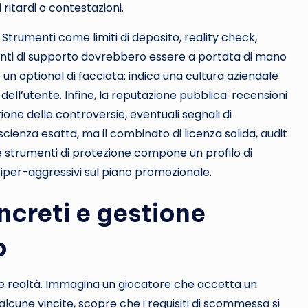
ritardi o contestazioni.
. Strumenti come limiti di deposito, reality check,
enti di supporto dovrebbero essere a portata di mano
 è un optional di facciata: indica una cultura aziendale
a dell’utente. Infine, la reputazione pubblica: recensioni
one delle controversie, eventuali segnali di
cienza esatta, ma il combinato di licenza solida, audit
 e strumenti di protezione compone un profilo di
 iper-aggressivi sul piano promozionale.
oncreti e gestione
o
i e realtà. Immagina un giocatore che accetta un
cune vincite, scopre che i requisiti di scommessa si