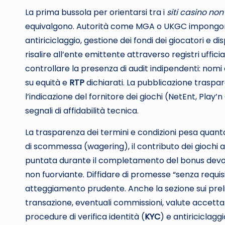
La prima bussola per orientarsi tra i
siti casino no
equivalgono. Autorità come MGA o UKGC impongono
antiriciclaggio, gestione dei fondi dei giocatori e di
risalire all’ente emittente attraverso registri uffici
controllare la presenza di audit indipendenti: no
su equità e
RTP
dichiarati. La pubblicazione traspar
l’indicazione del fornitore dei giochi (NetEnt, Play’n
segnali di affidabilità tecnica.
La trasparenza dei termini e condizioni pesa quanto 
di scommessa (wagering), il contributo dei giochi al ro
puntata durante il completamento del bonus devon
non fuorviante. Diffidare di promesse “senza requisi
atteggiamento prudente. Anche la sezione sui prelie
transazione, eventuali commissioni, valute accettat
procedure di verifica identità (
KYC
) e antiriciclag