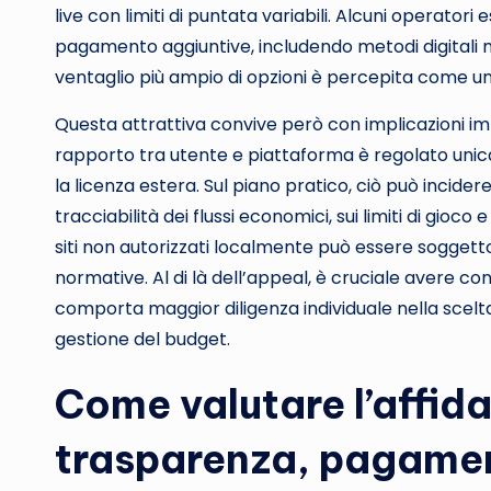
live con limiti di puntata variabili. Alcuni operator
pagamento aggiuntive, includendo metodi digitali mod
ventaglio più ampio di opzioni è percepita come un
Questa attrattiva convive però con implicazioni imp
rapporto tra utente e piattaforma è regolato unica
la licenza estera. Sul piano pratico, ciò può incider
tracciabilità dei flussi economici, sui limiti di gioco
siti non autorizzati localmente può essere soggetto 
normative. Al di là dell’appeal, è cruciale avere c
comporta maggior diligenza individuale nella scelta 
gestione del budget.
Come valutare l’affidab
trasparenza, pagamen