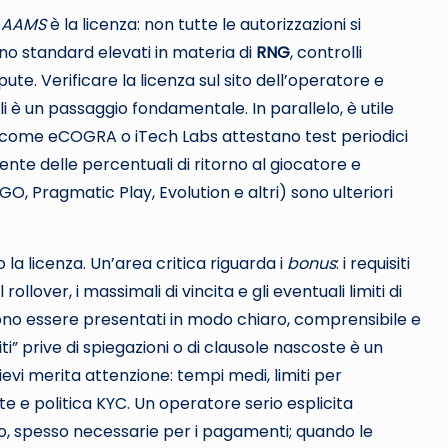
n AAMS
è la licenza: non tutte le autorizzazioni si
 standard elevati in materia di
RNG
, controlli
spute. Verificare la licenza sul sito dell’operatore e
ali è un passaggio fondamentale. In parallelo, è utile
mi come eCOGRA o iTech Labs attestano test periodici
ente delle percentuali di ritorno al giocatore e
 GO, Pragmatic Play, Evolution e altri) sono ulteriori
la licenza. Un’area critica riguarda i
bonus
: i requisiti
llover, i massimali di vincita e gli eventuali limiti di
o essere presentati in modo chiaro, comprensibile e
ti” prive di spiegazioni o di clausole nascoste è un
vi merita attenzione: tempi medi, limiti per
e e politica KYC. Un operatore serio esplicita
gio, spesso necessarie per i pagamenti; quando le