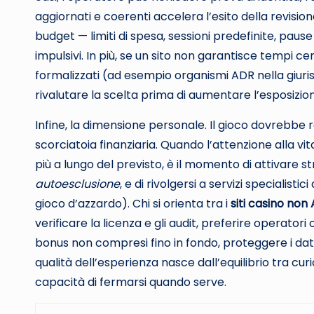
aggiornati e coerenti accelera l’esito della revision
budget — limiti di spesa, sessioni predefinite, p
impulsivi. In più, se un sito non garantisce tempi c
formalizzati (ad esempio organismi ADR nella giuris
rivalutare la scelta prima di aumentare l’esposizi
Infine, la dimensione personale. Il gioco dovrebbe 
scorciatoia finanziaria. Quando l’attenzione alla vit
più a lungo del previsto, è il momento di attivare s
autoesclusione
, e di rivolgersi a servizi specialisti
gioco d’azzardo). Chi si orienta tra i
siti casino no
verificare la licenza e gli audit, preferire operatori
bonus non compresi fino in fondo, proteggere i dati
qualità dell’esperienza nasce dall’equilibrio tra cur
capacità di fermarsi quando serve.