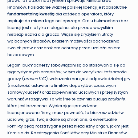
prawo, a nadzór nad rynkiem sprawuje Ministerstwo
Finansów. Posiadanie ważnej polskiej licencji jest absolutnie
fundamentalną kwestią
dla każdego operatora, który
aspiruje do miana tego najlepszego. Gra u bukmachera bez
licencji jest nie tylko nielegalna, ale przede wszystkim
niebezpieczna dla gracza. Wiąże się z ryzykiem utraty
wpłaconych środków, brakiem możliwości dochodzenia
swoich praw oraz brakiem ochrony przed uzależnieniem
hazardowym.
Legalni bukmacherzy zobowiązani są do stosowania się do
rygorystycznych przepisów, w tym do weryfikacji tożsamości
graczy (
proces KYC
), wdrażania narzędzi odpowiedzialnej gry
(możliwość ustawienia limitów depozytów, czasowych
samowykluczeń) oraz zapewnienia uczciwych i przejrzystych
warunków rozgrywki. To właśnie te czynniki budują
zaufanie
,
które jest bezcenne. Wybierając sprawdzone,
licencjonowane firmy, masz pewność, że bierzesz udział w
uczciwej grze, Twoje dane są chronione, a ewentualne
konflikty będą rozstrzygane przez niezależny organ, jakim jest
Komisja ds. Rozstrzygania Konfliktów przy Ministrze Finansów.