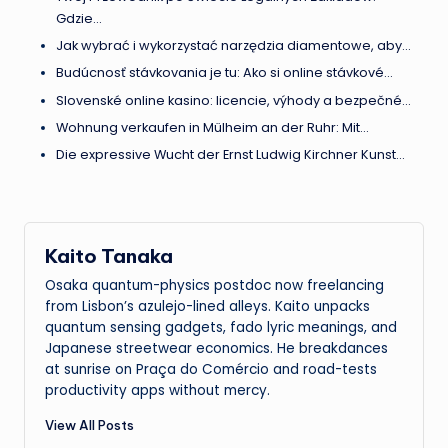
Gdzie…
Jak wybrać i wykorzystać narzędzia diamentowe, aby…
Budúcnosť stávkovania je tu: Ako si online stávkové…
Slovenské online kasino: licencie, výhody a bezpečné…
Wohnung verkaufen in Mülheim an der Ruhr: Mit…
Die expressive Wucht der Ernst Ludwig Kirchner Kunst…
Kaito Tanaka
Osaka quantum-physics postdoc now freelancing
from Lisbon’s azulejo-lined alleys. Kaito unpacks
quantum sensing gadgets, fado lyric meanings, and
Japanese streetwear economics. He breakdances
at sunrise on Praça do Comércio and road-tests
productivity apps without mercy.
View All Posts