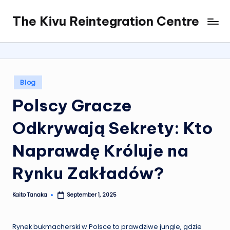
The Kivu Reintegration Centre
Skip
to
content
Posted
Blog
in
Polscy Gracze
Odkrywają Sekrety: Kto
Naprawdę Króluje na
Rynku Zakładów?
Kaito Tanaka
September 1, 2025
Posted
by
Rynek bukmacherski w Polsce to prawdziwe jungle, gdzie