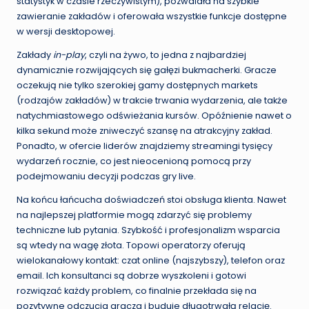
statystyk w czasie rzeczywistym), pozwalała na szybkie
zawieranie zakładów i oferowała wszystkie funkcje dostępne
w wersji desktopowej.
Zakłady
in-play
, czyli na żywo, to jedna z najbardziej
dynamicznie rozwijających się gałęzi bukmacherki. Gracze
oczekują nie tylko szerokiej gamy dostępnych markets
(rodzajów zakładów) w trakcie trwania wydarzenia, ale także
natychmiastowego odświeżania kursów. Opóźnienie nawet o
kilka sekund może zniweczyć szansę na atrakcyjny zakład.
Ponadto, w ofercie liderów znajdziemy streamingi tysięcy
wydarzeń rocznie, co jest nieocenioną pomocą przy
podejmowaniu decyzji podczas gry live.
Na końcu łańcucha doświadczeń stoi obsługa klienta. Nawet
na najlepszej platformie mogą zdarzyć się problemy
techniczne lub pytania. Szybkość i profesjonalizm wsparcia
są wtedy na wagę złota. Topowi operatorzy oferują
wielokanałowy kontakt: czat online (najszybszy), telefon oraz
email. Ich konsultanci są dobrze wyszkoleni i gotowi
rozwiązać każdy problem, co finalnie przekłada się na
pozytywne odczucia gracza i buduje długotrwałą relację.