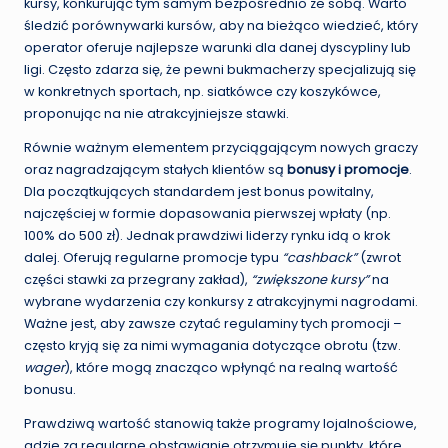
kursy, konkurując tym samym bezpośrednio ze sobą. Warto
śledzić porównywarki kursów, aby na bieżąco wiedzieć, który
operator oferuje najlepsze warunki dla danej dyscypliny lub
ligi. Często zdarza się, że pewni bukmacherzy specjalizują się
w konkretnych sportach, np. siatkówce czy koszykówce,
proponując na nie atrakcyjniejsze stawki.
Równie ważnym elementem przyciągającym nowych graczy
oraz nagradzającym stałych klientów są
bonusy i promocje
.
Dla początkujących standardem jest bonus powitalny,
najczęściej w formie dopasowania pierwszej wpłaty (np.
100% do 500 zł). Jednak prawdziwi liderzy rynku idą o krok
dalej. Oferują regularne promocje typu
“cashback”
(zwrot
części stawki za przegrany zakład),
“zwiększone kursy”
na
wybrane wydarzenia czy konkursy z atrakcyjnymi nagrodami.
Ważne jest, aby zawsze czytać regulaminy tych promocji –
często kryją się za nimi wymagania dotyczące obrotu (tzw.
wager
), które mogą znacząco wpłynąć na realną wartość
bonusu.
Prawdziwą wartość stanowią także programy lojalnościowe,
gdzie za regularne obstawianie otrzymuje się punkty, które