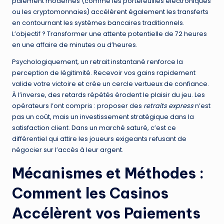
paiement modernes (comme les portefeuilles électroniques
ou les cryptomonnaies) accélèrent également les transferts
en contournant les systèmes bancaires traditionnels.
L’objectif ? Transformer une attente potentielle de 72 heures
en une affaire de minutes ou d’heures.
Psychologiquement, un retrait instantané renforce la
perception de légitimité. Recevoir vos gains rapidement
valide votre victoire et crée un cercle vertueux de confiance.
À l’inverse, des retards répétés érodent le plaisir du jeu. Les
opérateurs l’ont compris : proposer des
retraits express
n’est
pas un coût, mais un investissement stratégique dans la
satisfaction client. Dans un marché saturé, c’est ce
différentiel qui attire les joueurs exigeants refusant de
négocier sur l’accès à leur argent.
Mécanismes et Méthodes :
Comment les Casinos
Accélèrent vos Paiements