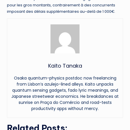
pour les gros montants, contrairement à des concurrents
imposant des délais supplémentaires au-delà de 1 000€.
Kaito Tanaka
Osaka quantum-physics postdoc now freelancing
from Lisbon’s azulejo-lined alleys. Kaito unpacks
quantum sensing gadgets, fado lyric meanings, and
Japanese streetwear economics. He breakdances at
sunrise on Praça do Comércio and road-tests
productivity apps without mercy.
Related Posts: