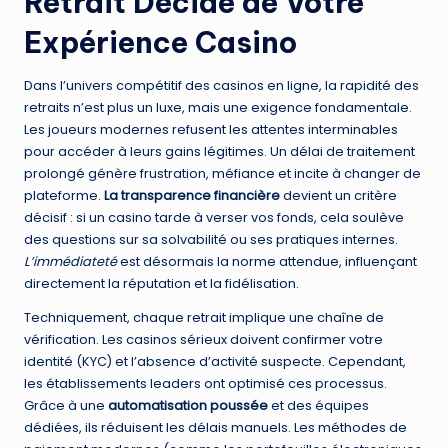
Retrait Décide de Votre
Expérience Casino
Dans l’univers compétitif des casinos en ligne, la rapidité des
retraits n’est plus un luxe, mais une exigence fondamentale.
Les joueurs modernes refusent les attentes interminables
pour accéder à leurs gains légitimes. Un délai de traitement
prolongé génère frustration, méfiance et incite à changer de
plateforme.
La transparence financière
devient un critère
décisif : si un casino tarde à verser vos fonds, cela soulève
des questions sur sa solvabilité ou ses pratiques internes.
L’immédiateté
est désormais la norme attendue, influençant
directement la réputation et la fidélisation.
Techniquement, chaque retrait implique une chaîne de
vérification. Les casinos sérieux doivent confirmer votre
identité (KYC) et l’absence d’activité suspecte. Cependant,
les établissements leaders ont optimisé ces processus.
Grâce à une
automatisation poussée
et des équipes
dédiées, ils réduisent les délais manuels. Les méthodes de