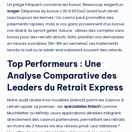
Un piège fréquent concerne les bonus. Beaucoup exigent un
wager
(dépense du bonus x 30 à 50 fois) avant tout retrait.
Lisez toujours les termes ! Un casino peut promettre des
paiements rapides, mais si vos gains proviennent d’un bonus
non libéré, ils seront gelés. Astuce : utilisez des comptes sans
bonus pour des retraits directs. Enfin, planifiez vos demandes
en heures ouvrables (9h-18h en semaine). Les traitements
lancés la nuit ou le week-end subissent souvent des retards.
Top Performeurs : Une
Analyse Comparative des
Leaders du Retrait Express
Notre audit révèle trois modèles distincts parmi les casinos à
retrait rapide. Le premier : les
spécialistes fintech
comme
MuchBetter ou MiFinity. Leurs applications dédiées intègrent
directement des casinos partenaires, permettant des retraits
en moins de 2 heures via leur réseau privé. Leur faiblesse ?