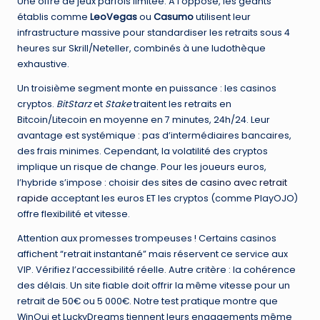
Une offre de jeux parfois limitée. À l’opposé, les géants
établis comme
LeoVegas
ou
Casumo
utilisent leur
infrastructure massive pour standardiser les retraits sous 4
heures sur Skrill/Neteller, combinés à une ludothèque
exhaustive.
Un troisième segment monte en puissance : les casinos
cryptos.
BitStarz
et
Stake
traitent les retraits en
Bitcoin/Litecoin en moyenne en 7 minutes, 24h/24. Leur
avantage est systémique : pas d’intermédiaires bancaires,
des frais minimes. Cependant, la volatilité des cryptos
implique un risque de change. Pour les joueurs euros,
l’hybride s’impose : choisir des
sites de casino avec retrait
rapide
acceptant les euros ET les cryptos (comme PlayOJO)
offre flexibilité et vitesse.
Attention aux promesses trompeuses ! Certains casinos
affichent “retrait instantané” mais réservent ce service aux
VIP. Vérifiez l’accessibilité réelle. Autre critère : la cohérence
des délais. Un site fiable doit offrir la même vitesse pour un
retrait de 50€ ou 5 000€. Notre test pratique montre que
WinOui et LuckyDreams tiennent leurs engagements même