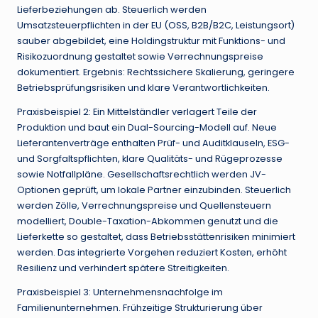
Lieferbeziehungen ab. Steuerlich werden
Umsatzsteuerpflichten in der EU (OSS, B2B/B2C, Leistungsort)
sauber abgebildet, eine Holdingstruktur mit Funktions- und
Risikozuordnung gestaltet sowie Verrechnungspreise
dokumentiert. Ergebnis: Rechtssichere Skalierung, geringere
Betriebsprüfungsrisiken und klare Verantwortlichkeiten.
Praxisbeispiel 2: Ein Mittelständler verlagert Teile der
Produktion und baut ein Dual-Sourcing-Modell auf. Neue
Lieferantenverträge enthalten Prüf- und Auditklauseln, ESG-
und Sorgfaltspflichten, klare Qualitäts- und Rügeprozesse
sowie Notfallpläne. Gesellschaftsrechtlich werden JV-
Optionen geprüft, um lokale Partner einzubinden. Steuerlich
werden Zölle, Verrechnungspreise und Quellensteuern
modelliert, Double-Taxation-Abkommen genutzt und die
Lieferkette so gestaltet, dass Betriebsstättenrisiken minimiert
werden. Das integrierte Vorgehen reduziert Kosten, erhöht
Resilienz und verhindert spätere Streitigkeiten.
Praxisbeispiel 3: Unternehmensnachfolge im
Familienunternehmen. Frühzeitige Strukturierung über