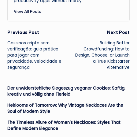
productivity apps without mercy.
View All Posts
Post
Previous Post
Next Post
Cassinos cripto sem
Building Better
navigation
verificação: guia prático
Crowdfunding: How to
para jogar com
Design, Choose, or Launch
privacidade, velocidade e
a True Kickstarter
segurança
Alternative
Der unwiderstehliche Siegeszug veganer Cookies: Saftig,
kreativ und völlig ohne Tierleid
Heirlooms of Tomorrow: Why Vintage Necklaces Are the
Soul of Modern Style
The Timeless Allure of Women’s Necklaces: Styles That
Define Modern Elegance