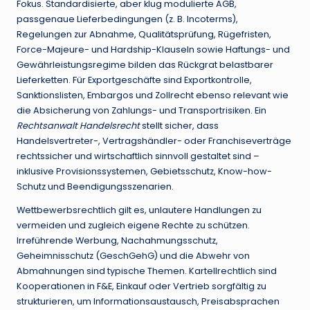
Fokus. Standardisierte, aber klug modulierte AGB,
passgenaue Lieferbedingungen (z. B. Incoterms),
Regelungen zur Abnahme, Qualitätsprüfung, Rügefristen,
Force-Majeure- und Hardship-Klauseln sowie Haftungs- und
Gewährleistungsregime bilden das Rückgrat belastbarer
Lieferketten. Für Exportgeschäfte sind Exportkontrolle,
Sanktionslisten, Embargos und Zollrecht ebenso relevant wie
die Absicherung von Zahlungs- und Transportrisiken. Ein
Rechtsanwalt Handelsrecht
stellt sicher, dass
Handelsvertreter-, Vertragshändler- oder Franchiseverträge
rechtssicher und wirtschaftlich sinnvoll gestaltet sind –
inklusive Provisionssystemen, Gebietsschutz, Know-how-
Schutz und Beendigungsszenarien.
Wettbewerbsrechtlich gilt es, unlautere Handlungen zu
vermeiden und zugleich eigene Rechte zu schützen.
Irreführende Werbung, Nachahmungsschutz,
Geheimnisschutz (GeschGehG) und die Abwehr von
Abmahnungen sind typische Themen. Kartellrechtlich sind
Kooperationen in F&E, Einkauf oder Vertrieb sorgfältig zu
strukturieren, um Informationsaustausch, Preisabsprachen