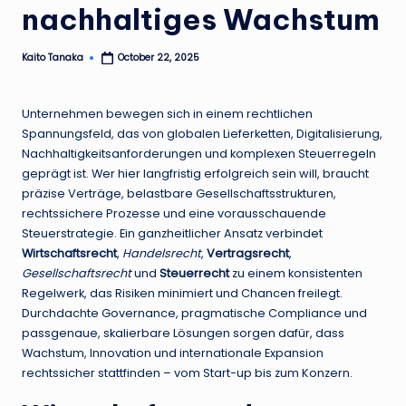
nachhaltiges Wachstum
Kaito Tanaka
October 22, 2025
Posted
by
Unternehmen bewegen sich in einem rechtlichen
Spannungsfeld, das von globalen Lieferketten, Digitalisierung,
Nachhaltigkeitsanforderungen und komplexen Steuerregeln
geprägt ist. Wer hier langfristig erfolgreich sein will, braucht
präzise Verträge, belastbare Gesellschaftsstrukturen,
rechtssichere Prozesse und eine vorausschauende
Steuerstrategie. Ein ganzheitlicher Ansatz verbindet
Wirtschaftsrecht
,
Handelsrecht
,
Vertragsrecht
,
Gesellschaftsrecht
und
Steuerrecht
zu einem konsistenten
Regelwerk, das Risiken minimiert und Chancen freilegt.
Durchdachte Governance, pragmatische Compliance und
passgenaue, skalierbare Lösungen sorgen dafür, dass
Wachstum, Innovation und internationale Expansion
rechtssicher stattfinden – vom Start-up bis zum Konzern.