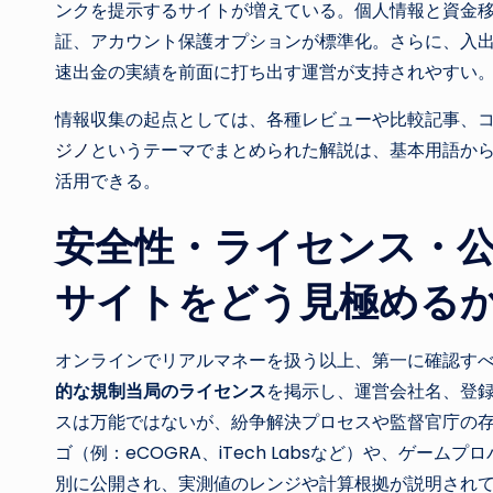
ンクを提示するサイトが増えている。個人情報と資金移動
証、アカウント保護オプションが標準化。さらに、入
速出金の実績を前面に打ち出す運営が支持されやすい
情報収集の起点としては、各種レビューや比較記事、
ジノ
というテーマでまとめられた解説は、基本用語か
活用できる。
安全性・ライセンス・
サイトをどう見極める
オンラインでリアルマネーを扱う以上、第一に確認す
的な規制当局のライセンス
を掲示し、運営会社名、登
スは万能ではないが、紛争解決プロセスや監督官庁の存
ゴ（例：eCOGRA、iTech Labsなど）や、ゲー
別に公開され、実測値のレンジや計算根拠が説明され