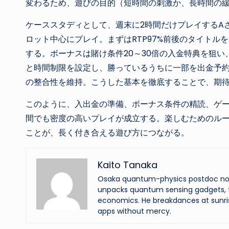
変わるため、遊びの目的（短時間の刺激か、長時間の
ケーススタディとして、週末に2時間だけプレイするA
ロット中心にプレイ。まずはRTP97%前後のタイトル
する。ボーナスは賭け条件20～30倍の入金特典を狙い
と時間制限を設定し、勝っているうちに一部を出金予
の整合性を維持。こうした基本を徹底することで、期
このように、入出金の準備、ボーナス条件の精読、ゲ
間でも密度の高いプレイが成立する。楽しむためのル
ことが、長く付き合える遊び方につながる。
Kaito Tanaka
Osaka quantum-physics postdoc now f
unpacks quantum sensing gadgets, f
economics. He breakdances at sunri
apps without mercy.