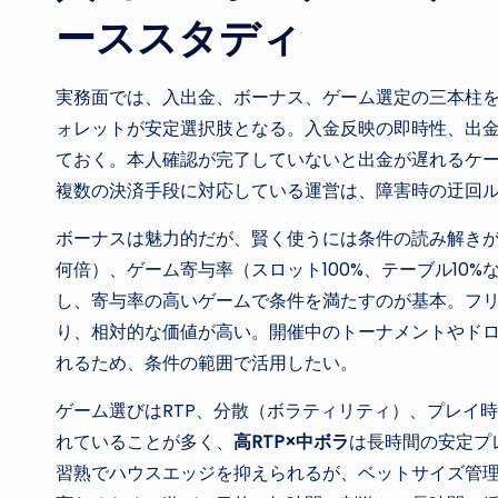
ーススタディ
実務面では、入出金、ボーナス、ゲーム選定の三本柱
ォレットが安定選択肢となる。入金反映の即時性、出
ておく。本人確認が完了していないと出金が遅れるケ
複数の決済手段に対応している運営は、障害時の迂回
ボーナスは魅力的だが、賢く使うには条件の読み解き
何倍）、ゲーム寄与率（スロット100%、テーブル10
し、寄与率の高いゲームで条件を満たすのが基本。フ
り、相対的な価値が高い。開催中のトーナメントやド
れるため、条件の範囲で活用したい。
ゲーム選びはRTP、分散（ボラティリティ）、プレイ
れていることが多く、
高RTP×中ボラ
は長時間の安定プ
習熟でハウスエッジを抑えられるが、ベットサイズ管