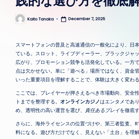
践的な選び方を徹底
December 7, 2025
Kaito Tanaka
Posted
by
スマートフォンの普及と高速通信の一般化により、日
ている。スロット、ライブディーラー、ブラックジャ
広がり、プロモーション競争も活発化している。一方
点は欠かせない。単に「遊べる」場所ではなく、資金
いった重要項目を理解することで、体験は大きく変わ
ここでは、プレイヤーが押さえるべき市場動向、安全
トまでを整理する。
オンラインカジノ
はエンタメであ
め、透明性の高い運営を選び、
責任あるプレイ
を徹底
さらに、海外ライセンスの位置づけや、第三者監査、R
料になる。遊び方だけでなく、見えない「土台」を理