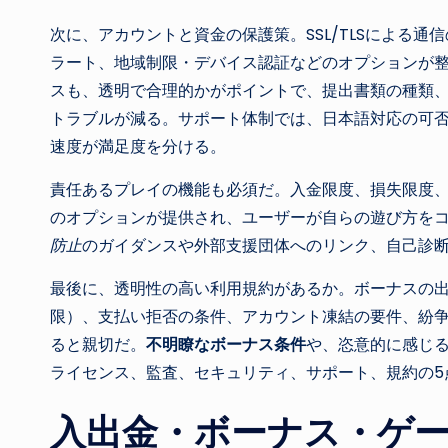
次に、アカウントと資金の保護策。SSL/TLSによる通
ラート、地域制限・デバイス認証などのオプションが整
スも、透明で合理的かがポイントで、提出書類の種類
トラブルが減る。サポート体制では、日本語対応の可
速度が満足度を分ける。
責任あるプレイの機能も必須だ。入金限度、損失限度
のオプションが提供され、ユーザーが自らの遊び方を
防止
のガイダンスや外部支援団体へのリンク、自己診
最後に、透明性の高い利用規約があるか。ボーナスの
限）、支払い拒否の条件、アカウント凍結の要件、紛
ると親切だ。
不明瞭なボーナス条件
や、恣意的に感じ
ライセンス、監査、セキュリティ、サポート、規約の5
入出金・ボーナス・ゲ