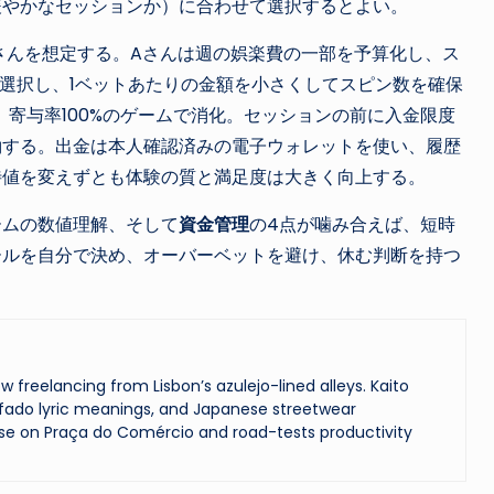
緩やかなセッションか）に合わせて選択するとよい。
さんを想定する。Aさんは週の娯楽費の一部を予算化し、ス
を選択し、1ベットあたりの金額を小さくしてスピン数を確保
、寄与率100%のゲームで消化。セッションの前に入金限度
約する。出金は本人確認済みの電子ウォレットを使い、履歴
待値を変えずとも体験の質と満足度は大きく向上する。
ームの数値理解、そして
資金管理
の4点が噛み合えば、短時
ールを自分で決め、オーバーベットを避け、休む判断を持つ
reelancing from Lisbon’s azulejo-lined alleys. Kaito
ado lyric meanings, and Japanese streetwear
se on Praça do Comércio and road-tests productivity