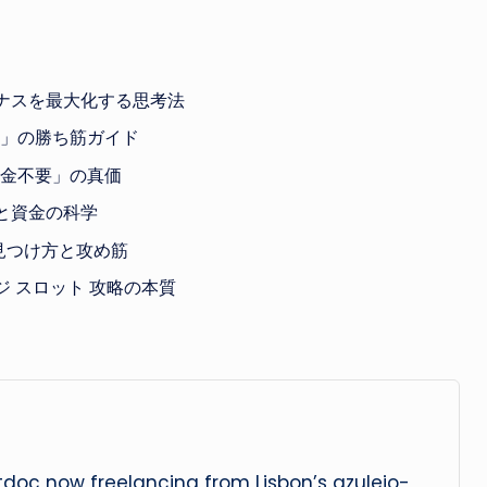
ナスを最大化する思考法
ス」の勝ち筋ガイド
入金不要」の真価
と資金の科学
見つけ方と攻め筋
 スロット 攻略の本質
oc now freelancing from Lisbon’s azulejo-