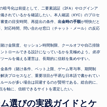
信の暗号化は前提として、二要素認証（2FA）やログインア
備されているかを確認したい。本人確認（KYC）のプロセ
、審査の目安時間、再提出の条件、
出金時の手順
が明快だと
否、対応時間、問い合わせ窓口（チャット・メール）の反応
、賭け金限度、セッション時間制限、クールオフや自己排除
コントロールできる設計になっているかを見極めよう。
依存
断ツールを備える運営は、長期的に信頼を集めやすい。
出金条件（賭け条件、ベット上限、ゲーム寄与率、期間制
争解決プロセスなど、重要項目が平易な日本語で書かれてい
るルールが多い場合は回避するのが賢明である。総合的に、
点を軸に、信頼できるサイトを選定したい。
ーム選びの実践ガイドとケ