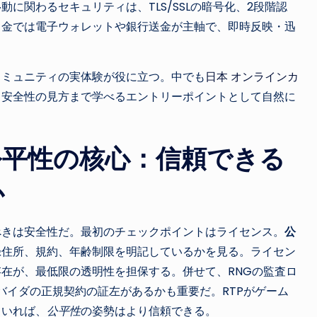
に関わるセキュリティは、TLS/SSLの暗号化、2段階認
出金では電子ウォレットや銀行送金が主軸で、即時反映・迅
。
コミュニティの実体験が役に立つ。中でも
日本 オンラインカ
ら安全性の見方まで学べるエントリーポイントとして自然に
公平性の核心：信頼できる
か
べきは安全性だ。最初のチェックポイントはライセンス。
公
録住所、規約、年齢制限を明記しているかを見る。ライセン
在が、最低限の透明性を担保する。併せて、RNGの監査ロ
ムプロバイダの正規契約の証左があるかも重要だ。RTPがゲーム
ていれば、
公平性
の姿勢はより信頼できる。