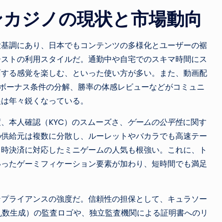
ンカジノの現状と市場動向
大基調にあり、日本でもコンテンツの多様化とユーザーの裾
ーストの利用スタイルだ。通勤中や自宅でのスキマ時間にス
面する感覚を楽しむ、といった使い方が多い。また、動画配
、ボーナス条件の分解、勝率の体感レビューなどがコミュニ
眼は年々鋭くなっている。
、本人確認（KYC）のスムーズさ、
ゲームの公平性
に関す
の供給元は複数に分散し、ルーレットやバカラでも高速テー
即時決済に対応したミニゲームの人気も根強い。これに、ト
いったゲーミフィケーション要素が加わり、短時間でも満足
ンプライアンスの強度だ。信頼性の担保として、キュラソー
乱数生成）の監査ロゴや、独立監査機関による証明書へのリ