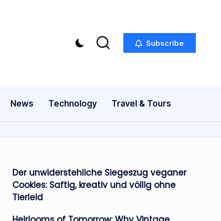
Subscribe
News
Technology
Travel & Tours
Der unwiderstehliche Siegeszug veganer
Cookies: Saftig, kreativ und völlig ohne
Tierleid
Heirlooms of Tomorrow: Why Vintage