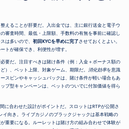
を整えることが肝要だ。入出金では、主に銀行送金と電子ウ
金の審査時間、最低・上限額、手数料の有無を事前に確認し
ースは多いので、
初回KYCを早めに完了
させておくとよい。
ルートが確保でき、利便性が増す。
が必要だ。注目すべきは賭け条件（例：入金＋ボーナス額の
%など）、ベット上限、対象ゲーム、期限だ。
消化効率
を意識
リースピンやキャッシュバックは、賭け条件が軽い場合もあ
ロップ型キャンペーンは、ベットのついでに付加価値を得ら
時間に合わせた設計がポイントだ。スロットはRTPが公開さ
レイ向き。ライブカジノのブラックジャックは基本戦略の
理が重要になる。ルーレットは賭け方の組み合わせで体験が