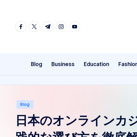
Skip
to
facebook.com
twitter.com
t.me
instagram.com
youtube.com
content
Blog
Business
Education
Fashio
Posted
Blog
in
日本のオンラインカ