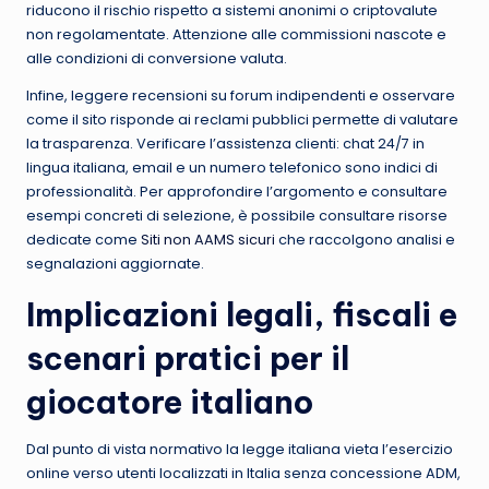
riducono il rischio rispetto a sistemi anonimi o criptovalute
non regolamentate. Attenzione alle commissioni nascote e
alle condizioni di conversione valuta.
Infine, leggere recensioni su forum indipendenti e osservare
come il sito risponde ai reclami pubblici permette di valutare
la trasparenza. Verificare l’assistenza clienti: chat 24/7 in
lingua italiana, email e un numero telefonico sono indici di
professionalità. Per approfondire l’argomento e consultare
esempi concreti di selezione, è possibile consultare risorse
dedicate come
Siti non AAMS sicuri
che raccolgono analisi e
segnalazioni aggiornate.
Implicazioni legali, fiscali e
scenari pratici per il
giocatore italiano
Dal punto di vista normativo la legge italiana vieta l’esercizio
online verso utenti localizzati in Italia senza concessione ADM,