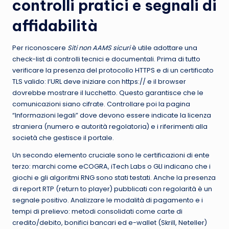
controlli pratici e segnali di
affidabilità
Per riconoscere
Siti non AAMS sicuri
è utile adottare una
check-list di controlli tecnici e documentali. Prima di tutto
verificare la presenza del protocollo HTTPS e di un certificato
TLS valido: l’URL deve iniziare con https:// e il browser
dovrebbe mostrare il lucchetto. Questo garantisce che le
comunicazioni siano cifrate. Controllare poi la pagina
“Informazioni legali” dove devono essere indicate la licenza
straniera (numero e autorità regolatoria) e i riferimenti alla
società che gestisce il portale.
Un secondo elemento cruciale sono le certificazioni di ente
terzo: marchi come eCOGRA, iTech Labs o GLI indicano che i
giochi e gli algoritmi RNG sono stati testati. Anche la presenza
di report RTP (return to player) pubblicati con regolarità è un
segnale positivo. Analizzare le modalità di pagamento e i
tempi di prelievo: metodi consolidati come carte di
credito/debito, bonifici bancari ed e-wallet (Skrill, Neteller)