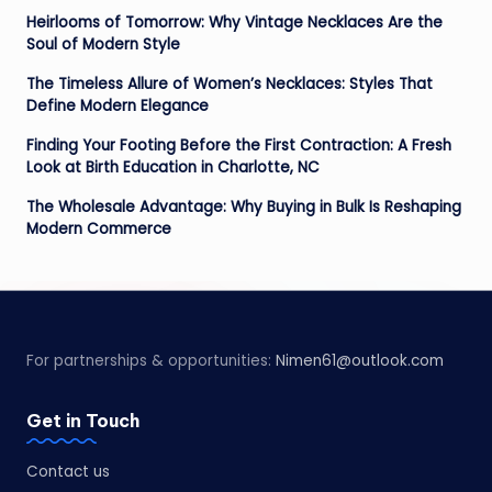
Heirlooms of Tomorrow: Why Vintage Necklaces Are the
Soul of Modern Style
The Timeless Allure of Women’s Necklaces: Styles That
Define Modern Elegance
Finding Your Footing Before the First Contraction: A Fresh
Look at Birth Education in Charlotte, NC
The Wholesale Advantage: Why Buying in Bulk Is Reshaping
Modern Commerce
For partnerships & opportunities:
Nimen61@outlook.com
Get in Touch
Contact us