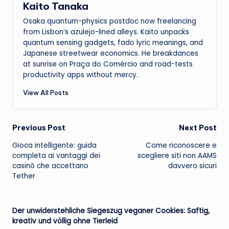
Kaito Tanaka
Osaka quantum-physics postdoc now freelancing
from Lisbon’s azulejo-lined alleys. Kaito unpacks
quantum sensing gadgets, fado lyric meanings, and
Japanese streetwear economics. He breakdances
at sunrise on Praça do Comércio and road-tests
productivity apps without mercy.
View All Posts
Post
Previous Post
Next Post
Gioca intelligente: guida
Come riconoscere e
navigation
completa ai vantaggi dei
scegliere siti non AAMS
casinò che accettano
davvero sicuri
Tether
Der unwiderstehliche Siegeszug veganer Cookies: Saftig,
kreativ und völlig ohne Tierleid