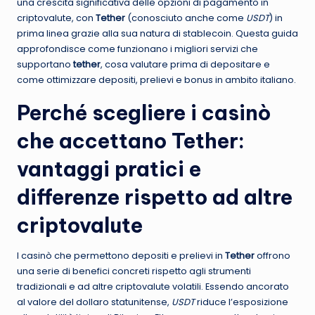
una crescita significativa delle opzioni di pagamento in
criptovalute, con
Tether
(conosciuto anche come
USDT
) in
prima linea grazie alla sua natura di stablecoin. Questa guida
approfondisce come funzionano i migliori servizi che
supportano
tether
, cosa valutare prima di depositare e
come ottimizzare depositi, prelievi e bonus in ambito italiano.
Perché scegliere i casinò
che accettano Tether:
vantaggi pratici e
differenze rispetto ad altre
criptovalute
I casinò che permettono depositi e prelievi in
Tether
offrono
una serie di benefici concreti rispetto agli strumenti
tradizionali e ad altre criptovalute volatili. Essendo ancorato
al valore del dollaro statunitense,
USDT
riduce l’esposizione