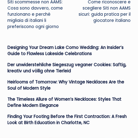
Siti scommesse non AAMS:
Come riconoscere e
navigation
Cosa sono davvero, come
scegliere Siti non AAMS
funzionano e perché
sicuri: guida pratica per il
migliaia di italiani li
giocatore italiano
preferiscono ogni giorno
Designing Your Dream Lake Como Wedding: An Insider’s
Guide to Flawless Lakeside Celebrations
Der unwiderstehliche Siegeszug veganer Cookies: Saftig,
kreativ und völlig ohne Tierleid
Heirlooms of Tomorrow: Why Vintage Necklaces Are the
Soul of Modern Style
The Timeless Allure of Women’s Necklaces: Styles That
Define Modern Elegance
Finding Your Footing Before the First Contraction: A Fresh
Look at Birth Education in Charlotte, NC