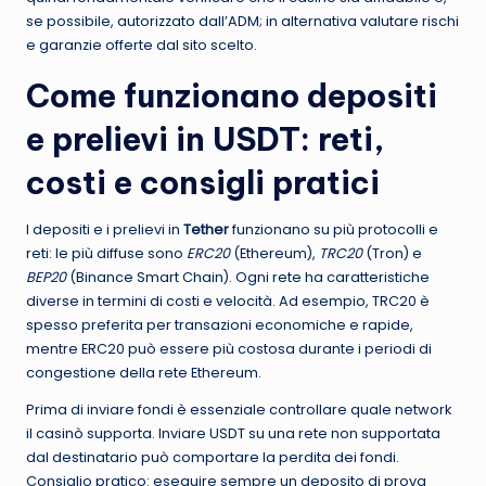
se possibile, autorizzato dall’ADM; in alternativa valutare rischi
e garanzie offerte dal sito scelto.
Come funzionano depositi
e prelievi in USDT: reti,
costi e consigli pratici
I depositi e i prelievi in
Tether
funzionano su più protocolli e
reti: le più diffuse sono
ERC20
(Ethereum),
TRC20
(Tron) e
BEP20
(Binance Smart Chain). Ogni rete ha caratteristiche
diverse in termini di costi e velocità. Ad esempio, TRC20 è
spesso preferita per transazioni economiche e rapide,
mentre ERC20 può essere più costosa durante i periodi di
congestione della rete Ethereum.
Prima di inviare fondi è essenziale controllare quale network
il casinò supporta. Inviare USDT su una rete non supportata
dal destinatario può comportare la perdita dei fondi.
Consiglio pratico: eseguire sempre un deposito di prova