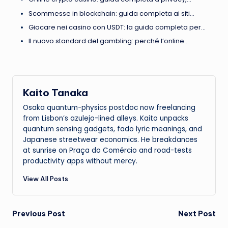
Scommesse in blockchain: guida completa ai siti…
Giocare nei casino con USDT: la guida completa per…
Il nuovo standard del gambling: perché l’online…
Kaito Tanaka
Osaka quantum-physics postdoc now freelancing
from Lisbon’s azulejo-lined alleys. Kaito unpacks
quantum sensing gadgets, fado lyric meanings, and
Japanese streetwear economics. He breakdances
at sunrise on Praça do Comércio and road-tests
productivity apps without mercy.
View All Posts
Post
Previous Post
Next Post