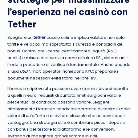
l’esperienza nei casinò con
Tether
Scegliere un
tether
casino online implica valutare non solo
tariffe e velocità, ma soprattutto sicurezza e condizioni dei
bonus. Controllare licenze, certificazioni di equità (RNG
audits) e misure di sicurezza come cifratura SSL, sistemi anti-
frode e procedure di verifica è fondamentale. Anche quando
si usa
USDT
, molti operatori richiedono KYC: preparare i
documenti necessari evita ritardi nei prelievi.
I bonus in criptovaluta possono avere termini diversi rispetto
a quelli in euro: requisiti di puntata, limiti sui giochi validi e
percentuali di contributo possono variare. Leggere
attentamente i termini e condizioni permette di capire il reale
valore di un’offerta e di evitare clausole che ne annullano il
vantaggio. Una strategia utile è combinare piccoli depositi
con bonus per testare la piattaforma e le conversioni,
evitando di impegnare grandi somme iniziali.