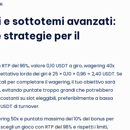
e.
i e sottotemi avanzati:
 strategie per il
a RTP del 96%, valore 0,10 USDT a giro, wagering 40x
ttativa lorda dei giri è 25 × 0,10 × 0,96 = 2,40 USDT. Se
ali per completare il wagering, il tuo obiettivo sarà
ap, evitando puntate troppo grandi che potrebbero
e costanti su slot eleggibili, preferibilmente a bassa
0 USDT di turnover.
ring 50x e puntata massima del 10% del bonus per
cegli un gioco con RTP del 98% e rispetti i limiti,