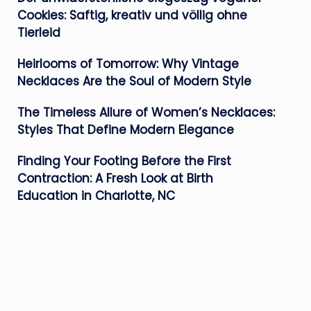
Cookies: Saftig, kreativ und völlig ohne
Tierleid
Heirlooms of Tomorrow: Why Vintage
Necklaces Are the Soul of Modern Style
The Timeless Allure of Women’s Necklaces:
Styles That Define Modern Elegance
Finding Your Footing Before the First
Contraction: A Fresh Look at Birth
Education in Charlotte, NC