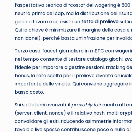
l’aspettativa teorica di “costo” del wagering è 500 ×
neutro prima del cap, ma la distribuzione dei risul
gioca a favore e se esiste un
tetto di prelievo
suffi
Qui la chiave è minimizzare il margine della casa e r
non idonei), perché basta un’infrazione per invalida
Terzo caso: faucet giornaliero in mBTC con wagerin
nel tempo consente di testare catalogo giochi,
pro
l’ideale per imparare a gestire sessioni, tracking d
bonus, la rete scelta per il prelievo diventa cruc
importante delle vincite. Qui conviene aggregare im
basso costo.
Sui sottotemi avanzati: il
provably fair
merita attenzi
(server, client, nonce) e il relativo hash; molti
crypt
convalidare gli esiti, riducendo asimmetrie informat
tavolo e live spesso contribuiscono poco o nulla al