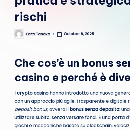
pratica e strategica
rischi
October 6, 2025
Kaito Tanaka
Posted
by
Che cos’è un bonus se
casino e perché è div
I
crypto casino
hanno introdotto una nuova generaz
con un approccio più agile, trasparente e digitale ri
deposit bonus
, ovvero il
bonus senza deposito
: un
utilizzare subito, senza versare fondi. È una porta 
giochi e meccaniche basate su blockchain, velociz