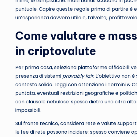
Infine, le tempistiche: molti bonus scadono in poc
puntuale. Capire queste regole prima di partire è e
un’esperienza davvero utile e, talvolta, profittevole
Come valutare e mass
in criptovalute
Per prima cosa, seleziona piattaforme affidabili: v
presenza di sistemi
provably fair
. L’obiettivo non 
contesto solido. Leggi con attenzione i Termini & Cond
puntata, eventuali restrizioni geografiche e politi
con clausole nebulose: spesso dietro una cifra alta
impossibili.
Sul fronte tecnico, considera rete e valute supporta
le fee di rete possono incidere; spesso conviene 