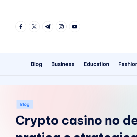
Skip
to
facebook.com
twitter.com
t.me
instagram.com
youtube.com
content
Blog
Business
Education
Fashio
Posted
Blog
in
Crypto casino no de