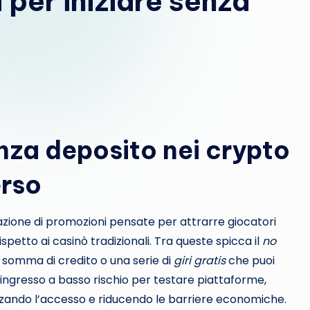
 per iniziare senza
nza deposito nei crypto
erso
ione di promozioni pensate per attrarre giocatori
spetto ai casinò tradizionali. Tra queste spicca il
no
a somma di credito o una serie di
giri gratis
che puoi
d’ingresso a basso rischio per testare piattaforme,
zando l’accesso e riducendo le barriere economiche.