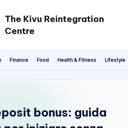
The Kivu Reintegration
Centre
n
Finance
Food
Health & Fitness
Lifestyle
posit bonus: guida