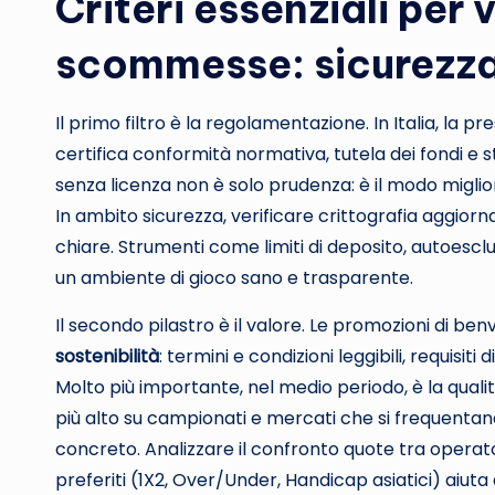
Criteri essenziali per v
scommesse: sicurezza,
Il primo filtro è la regolamentazione. In Italia, la 
certifica conformità normativa, tutela dei fondi e 
senza licenza non è solo prudenza: è il modo miglio
In ambito sicurezza, verificare crittografia aggior
chiare. Strumenti come limiti di deposito, autoesc
un ambiente di gioco sano e trasparente.
Il secondo pilastro è il valore. Le promozioni di b
sostenibilità
: termini e condizioni leggibili, requisi
Molto più importante, nel medio periodo, è la qual
più alto su campionati e mercati che si frequen
concreto. Analizzare il confronto quote tra operat
preferiti (1X2, Over/Under, Handicap asiatici) aiuta a