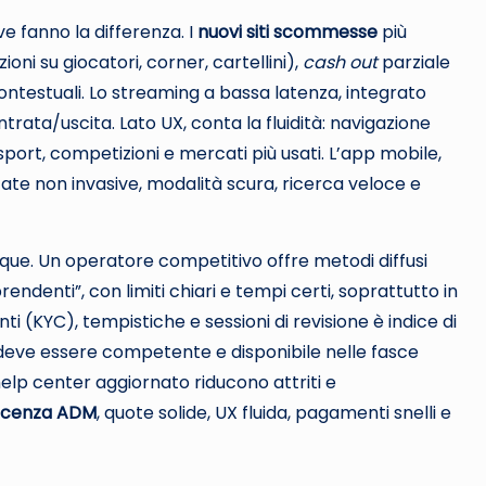
ve fanno la differenza. I
nuovi siti scommesse
più
ni su giocatori, corner, cartellini),
cash out
parziale
ntestuali. Lo streaming a bassa latenza, integrato
trata/uscita. Lato UX, conta la fluidità: navigazione
r sport, competizioni e mercati più usati. L’app mobile,
ate non invasive, modalità scura, ricerca veloce e
que. Un operatore competitivo offre metodi diffusi
endenti”, con limiti chiari e tempi certi, soprattutto in
ti (KYC), tempistiche e sessioni di revisione è indice di
e, deve essere competente e disponibile nelle fasce
 help center aggiornato riducono attriti e
licenza ADM
, quote solide, UX fluida, pagamenti snelli e