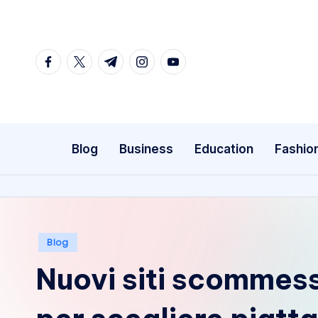
Skip
to
facebook.com
twitter.com
t.me
instagram.com
youtube.com
content
Blog
Business
Education
Fashio
Posted
Blog
in
Nuovi siti scommes