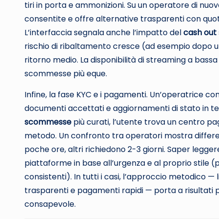
tiri in porta e ammonizioni. Su un operatore di nuo
consentite e offre alternative trasparenti con quo
L’interfaccia segnala anche l’impatto del
cash out
rischio di ribaltamento cresce (ad esempio dopo u
ritorno medio. La disponibilità di streaming a bassa
scommesse più eque.
Infine, la fase KYC e i pagamenti. Un’operatrice con p
documenti accettati e aggiornamenti di stato in te
scommesse
più curati, l’utente trova un centro pa
metodo. Un confronto tra operatori mostra differen
poche ore, altri richiedono 2-3 giorni. Saper legg
piattaforme in base all’urgenza e al proprio stile 
consistenti). In tutti i casi, l’approccio metodico —
trasparenti e pagamenti rapidi — porta a risultati
consapevole.