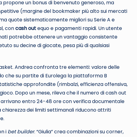
a propone un bonus di benvenuto generoso, ma
titive (margine del bookmaker più alto sui mercati
e ma quote sistematicamente migliori su Serie A e
l, con
cash out
equo e pagamenti rapidi. Un utente
ati potrebbe ottenere un vantaggio consistente
etuto su decine di giocate, pesa più di qualsiasi
asket. Andrea confronta tre elementi: valore delle
do che su partite di Eurolega la piattaforma B
atistiche approfondite (rimbalzi, efficienza offensiva,
gioco. Dopo un mese, rileva che il numero di cash out
vi arrivano entro 24-48 ore con verifica documentale
hiarezza dei limiti settimanali riducono attriti
e.
on i
bet builder
. “Giulia” crea combinazioni su corner,