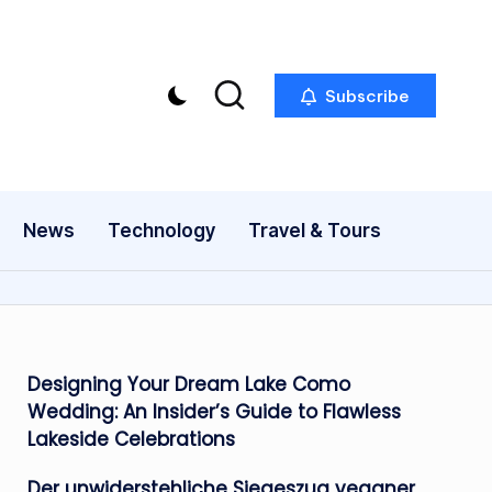
Subscribe
News
Technology
Travel & Tours
Designing Your Dream Lake Como
Wedding: An Insider’s Guide to Flawless
Lakeside Celebrations
Der unwiderstehliche Siegeszug veganer