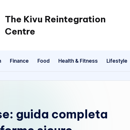
The Kivu Reintegration
Centre
n
Finance
Food
Health & Fitness
Lifestyle
se: guida completa