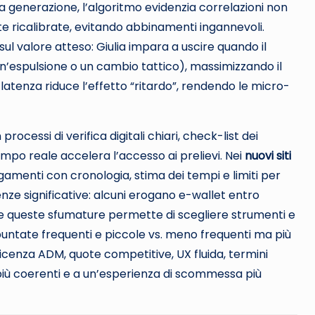
va generazione, l’algoritmo evidenzia correlazioni non
te ricalibrate, evitando abbinamenti ingannevoli.
sul valore atteso: Giulia impara a uscire quando il
n’espulsione o un cambio tattico), massimizzando il
 latenza riduce l’effetto “ritardo”, rendendo le micro-
rocessi di verifica digitali chiari, check-list dei
mpo reale accelera l’accesso ai prelievi. Nei
nuovi siti
gamenti con cronologia, stima dei tempi e limiti per
ze significative: alcuni erogano e-wallet entro
ere queste sfumature permette di scegliere strumenti e
(puntate frequenti e piccole vs. meno frequenti ma più
 licenza ADM, quote competitive, UX fluida, termini
 più coerenti e a un’esperienza di scommessa più