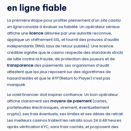
en ligne fiable
La première étape pour profiter pleinement d’un
site casino
en ligne
consiste à évaluer sa fiabilité. Un opérateur sérieux
affiche une
licence
délivrée par une autorité reconnue,
applique un chiffrement SSL, et fournit des preuves d’audits
indépendants (RNG, taux de retour publiés). Une licence
crédible signifie que le casino respecte des standards stricts
de lutte contre la fraude, de protection des joueurs et de
transparence
des paiements. Les organismes d’audit
attestent que les jeux reposent sur des algorithmes de
hasard testés et que le
RTP
(Return to Player) n’est pas
manipulé.
Le volet financier doit inspirer confiance. Un bon opérateur
affiche clairement ses
moyens de paiement
(cartes,
portefeuilles électroniques, virement, éventuellement
crypto), ses frais éventuels, ses limites et ses délais de retrait.
Les meilleurs casinos traitent les retraits sous 24 à 48 heures
après vérification KYC, sans frais cachés, et proposent des