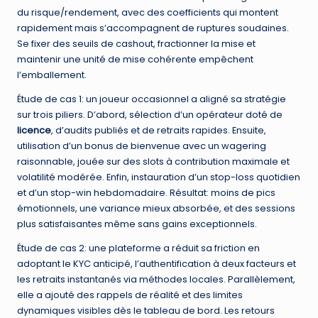
du risque/rendement, avec des coefficients qui montent
rapidement mais s’accompagnent de ruptures soudaines.
Se fixer des seuils de cashout, fractionner la mise et
maintenir une unité de mise cohérente empêchent
l’emballement.
Étude de cas 1: un joueur occasionnel a aligné sa stratégie
sur trois piliers. D’abord, sélection d’un opérateur doté de
licence
, d’audits publiés et de retraits rapides. Ensuite,
utilisation d’un bonus de bienvenue avec un wagering
raisonnable, jouée sur des slots à contribution maximale et
volatilité modérée. Enfin, instauration d’un stop-loss quotidien
et d’un stop-win hebdomadaire. Résultat: moins de pics
émotionnels, une variance mieux absorbée, et des sessions
plus satisfaisantes même sans gains exceptionnels.
Étude de cas 2: une plateforme a réduit sa friction en
adoptant le KYC anticipé, l’authentification à deux facteurs et
les retraits instantanés via méthodes locales. Parallèlement,
elle a ajouté des rappels de réalité et des limites
dynamiques visibles dès le tableau de bord. Les retours