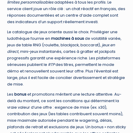
limites personnalisables
adaptées à tous les profils. Le
service client joue un rôle clé : un chat réactif en français, des
réponses documentées et un centre d’aide complet sont
des indicateurs d’un support réellement investi.
Le catalogue de jeux oriente aussi le choix. Privilégier une
ludothèque fournie en
machines à sous
de volatilité variée,
jeux de table RNG (roulette, blackjack, baccarat),
jeux en
direct
, mini-jeux instantanés, cartes à gratter et jackpots
progressifs garantit une expérience riche. Les plateformes
sérieuses publient le
RTP
des titres, permettent le mode
démo et renouvellent souvent leur offre. Plus l’éventail est
large, plus il est facile de concilier divertissement et stratégie
de mise.
Les
bonus
et promotions méritent une lecture attentive. Au-
delà du montant, ce sont les conditions qui déterminent la
vraie valeur d’une offre : exigence de mise (ex. x30),
contribution des jeux (les tables contribuent souvent moins),
mise maximale autorisée pendant le wagering, délais,
plafonds de retrait et exclusions de jeux. Un bonus « non sticky