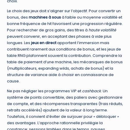
choix.
Le choix des jeux doit s’aligner sur l’objectif. Pour convertir un
bonus, des
machines à sous
à faible ou moyenne volatilité et
bonne fréquence de hit favorisent une progression régulière.
Pour rechercher de gros gains, des titres à
haute volatilité
peuvent convenir, en acceptant des phases à vide plus
longues. Les
jeux en direct
apportent l’immersion mais
contribuent rarement aux conditions de bonus, et les jeux de
table RNG plafonnent souvent la contribution. Comprendre la
table de paiement d’une machine, les mécaniques de bonus
(multiplicateurs, expanding wilds, achats de bonus) et la
structure de variance aide à choisir en connaissance de
cause.
Ne pas négliger les programmes VIP et
cashback
. Un
système de points convertible, des paliers avec gestionnaire
de compte, et des récompenses transparentes (frais réduits,
retraits accélérés) ajoutent de la valeur à long terme.
Toutefois, il convient d’éviter de surjouer pour « débloquer »
des avantages. L’approche rationnelle privilégie la
constance: sessions limitées dans le temps, pauses