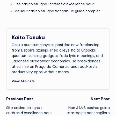
Site casino en ligne : critères d’excellence pour…
Meilleur casino en ligne français : le guide complet…
Kaito Tanaka
Osaka quantum-physics postdoc now freelancing
from Lisbon’s azulejo-lined alleys. Kaito unpacks
quantum sensing gadgets, fado lyric meanings, and
Japanese streetwear economics. He breakdances
at sunrise on Praça do Comércio and road-tests
productivity apps without mercy.
View All Posts
Post
Previous Post
Next Post
Site casino en ligne :
Non AAMS casino: guida
navigation
critères d’excellence pour
strategica per scegliere