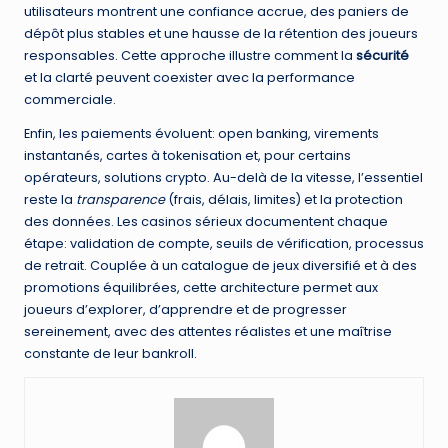
utilisateurs montrent une confiance accrue, des paniers de
dépôt plus stables et une hausse de la rétention des joueurs
responsables. Cette approche illustre comment la
sécurité
et la clarté peuvent coexister avec la performance
commerciale.
Enfin, les paiements évoluent: open banking, virements
instantanés, cartes à tokenisation et, pour certains
opérateurs, solutions crypto. Au-delà de la vitesse, l’essentiel
reste la
transparence
(frais, délais, limites) et la protection
des données. Les casinos sérieux documentent chaque
étape: validation de compte, seuils de vérification, processus
de retrait. Couplée à un catalogue de jeux diversifié et à des
promotions équilibrées, cette architecture permet aux
joueurs d’explorer, d’apprendre et de progresser
sereinement, avec des attentes réalistes et une maîtrise
constante de leur bankroll.