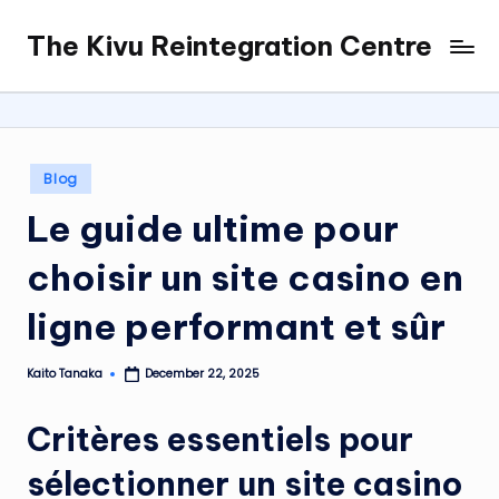
The Kivu Reintegration Centre
Skip
to
content
Posted
Blog
in
Le guide ultime pour
choisir un site casino en
ligne performant et sûr
Kaito Tanaka
December 22, 2025
Posted
by
Critères essentiels pour
sélectionner un site casino