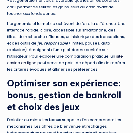
» est généralement plus favorable que les offres collantes,
car il permet de retirer les gains issus du cash avant de
toucher aux fonds bonus.
L’ergonomie et le mobile achèvent de faire la différence. Une
interface rapide, claire, accessible sur smartphone, des
filtres de recherche efficaces, un historique des transactions,
et des outils de
jeu responsable
(limites, pauses, auto-
exclusion) témoignent d’une plateforme centrée sur
l’utilisateur. Pour explorer une comparaison pratique, un
site
casino en ligne
peut servir de point de départ afin de repérer
les critères évoqués et affiner ses préférences.
Optimiser son expérience:
bonus, gestion de bankroll
et choix des jeux
Exploiter au mieux les
bonus
suppose d’en comprendre les
mécanismes. Les offres de bienvenue et recharges
hebdomadaires peuvent booster une bankroll, mais leur