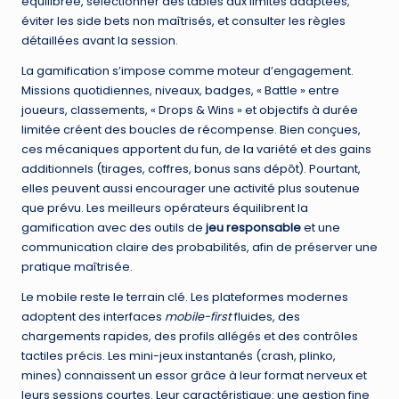
équilibrée, sélectionner des tables aux limites adaptées,
éviter les side bets non maîtrisés, et consulter les règles
détaillées avant la session.
La gamification s’impose comme moteur d’engagement.
Missions quotidiennes, niveaux, badges, « Battle » entre
joueurs, classements, « Drops & Wins » et objectifs à durée
limitée créent des boucles de récompense. Bien conçues,
ces mécaniques apportent du fun, de la variété et des gains
additionnels (tirages, coffres, bonus sans dépôt). Pourtant,
elles peuvent aussi encourager une activité plus soutenue
que prévu. Les meilleurs opérateurs équilibrent la
gamification avec des outils de
jeu responsable
et une
communication claire des probabilités, afin de préserver une
pratique maîtrisée.
Le mobile reste le terrain clé. Les plateformes modernes
adoptent des interfaces
mobile-first
fluides, des
chargements rapides, des profils allégés et des contrôles
tactiles précis. Les mini-jeux instantanés (crash, plinko,
mines) connaissent un essor grâce à leur format nerveux et
leurs sessions courtes. Leur caractéristique: une gestion fine