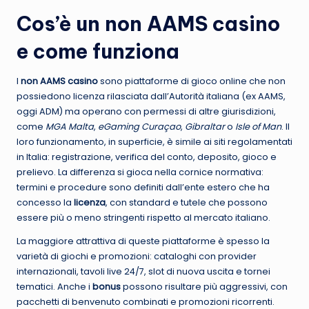
Cos’è un non AAMS casino
e come funziona
I
non AAMS casino
sono piattaforme di gioco online che non
possiedono licenza rilasciata dall’Autorità italiana (ex AAMS,
oggi ADM) ma operano con permessi di altre giurisdizioni,
come
MGA Malta
,
eGaming Curaçao
,
Gibraltar
o
Isle of Man
. Il
loro funzionamento, in superficie, è simile ai siti regolamentati
in Italia: registrazione, verifica del conto, deposito, gioco e
prelievo. La differenza si gioca nella cornice normativa:
termini e procedure sono definiti dall’ente estero che ha
concesso la
licenza
, con standard e tutele che possono
essere più o meno stringenti rispetto al mercato italiano.
La maggiore attrattiva di queste piattaforme è spesso la
varietà di giochi e promozioni: cataloghi con provider
internazionali, tavoli live 24/7, slot di nuova uscita e tornei
tematici. Anche i
bonus
possono risultare più aggressivi, con
pacchetti di benvenuto combinati e promozioni ricorrenti.