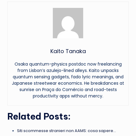
Kaito Tanaka
Osaka quantum-physics postdoc now freelancing
from Lisbon’s azulejo-lined alleys. Kaito unpacks
quantum sensing gadgets, fado lyric meanings, and
Japanese streetwear economics. He breakdances at
sunrise on Praça do Comércio and road-tests
productivity apps without mercy.
Related Posts:
Siti scommesse stranieri non AAMS: cosa sapere…