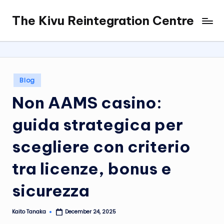
The Kivu Reintegration Centre
Skip
to
content
Posted
Blog
in
Non AAMS casino:
guida strategica per
scegliere con criterio
tra licenze, bonus e
sicurezza
Kaito Tanaka
December 24, 2025
Posted
by