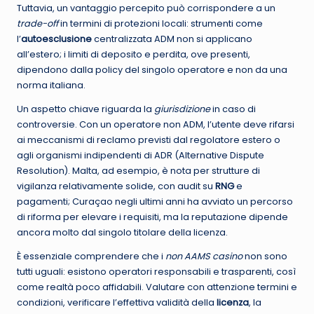
Tuttavia, un vantaggio percepito può corrispondere a un
trade-off
in termini di protezioni locali: strumenti come
l’
autoesclusione
centralizzata ADM non si applicano
all’estero; i limiti di deposito e perdita, ove presenti,
dipendono dalla policy del singolo operatore e non da una
norma italiana.
Un aspetto chiave riguarda la
giurisdizione
in caso di
controversie. Con un operatore non ADM, l’utente deve rifarsi
ai meccanismi di reclamo previsti dal regolatore estero o
agli organismi indipendenti di ADR (Alternative Dispute
Resolution). Malta, ad esempio, è nota per strutture di
vigilanza relativamente solide, con audit su
RNG
e
pagamenti; Curaçao negli ultimi anni ha avviato un percorso
di riforma per elevare i requisiti, ma la reputazione dipende
ancora molto dal singolo titolare della licenza.
È essenziale comprendere che i
non AAMS casino
non sono
tutti uguali: esistono operatori responsabili e trasparenti, così
come realtà poco affidabili. Valutare con attenzione termini e
condizioni, verificare l’effettiva validità della
licenza
, la