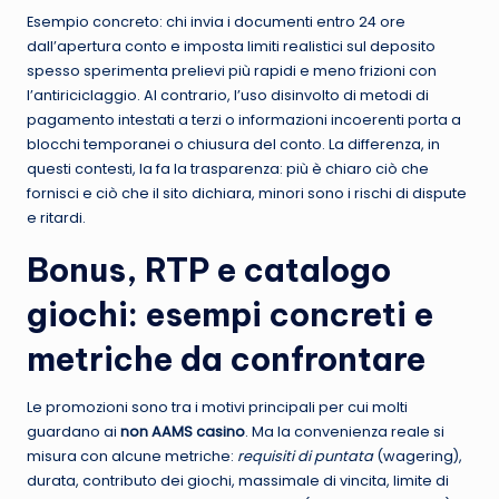
Esempio concreto: chi invia i documenti entro 24 ore
dall’apertura conto e imposta limiti realistici sul deposito
spesso sperimenta prelievi più rapidi e meno frizioni con
l’antiriciclaggio. Al contrario, l’uso disinvolto di metodi di
pagamento intestati a terzi o informazioni incoerenti porta a
blocchi temporanei o chiusura del conto. La differenza, in
questi contesti, la fa la trasparenza: più è chiaro ciò che
fornisci e ciò che il sito dichiara, minori sono i rischi di dispute
e ritardi.
Bonus, RTP e catalogo
giochi: esempi concreti e
metriche da confrontare
Le promozioni sono tra i motivi principali per cui molti
guardano ai
non AAMS casino
. Ma la convenienza reale si
misura con alcune metriche:
requisiti di puntata
(wagering),
durata, contributo dei giochi, massimale di vincita, limite di