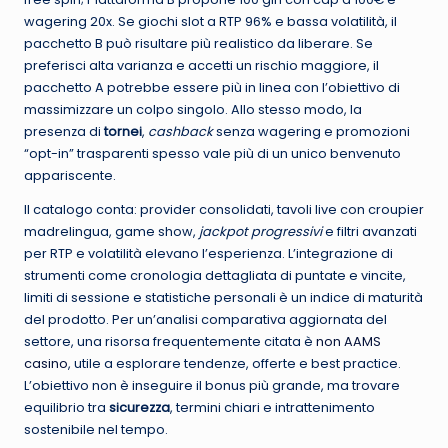
wagering 20x. Se giochi slot a RTP 96% e bassa volatilità, il
pacchetto B può risultare più realistico da liberare. Se
preferisci alta varianza e accetti un rischio maggiore, il
pacchetto A potrebbe essere più in linea con l’obiettivo di
massimizzare un colpo singolo. Allo stesso modo, la
presenza di
tornei
,
cashback
senza wagering e promozioni
“opt-in” trasparenti spesso vale più di un unico benvenuto
appariscente.
Il catalogo conta: provider consolidati, tavoli live con croupier
madrelingua, game show,
jackpot progressivi
e filtri avanzati
per RTP e volatilità elevano l’esperienza. L’integrazione di
strumenti come cronologia dettagliata di puntate e vincite,
limiti di sessione e statistiche personali è un indice di maturità
del prodotto. Per un’analisi comparativa aggiornata del
settore, una risorsa frequentemente citata è
non AAMS
casino
, utile a esplorare tendenze, offerte e best practice.
L’obiettivo non è inseguire il bonus più grande, ma trovare
equilibrio tra
sicurezza
, termini chiari e intrattenimento
sostenibile nel tempo.