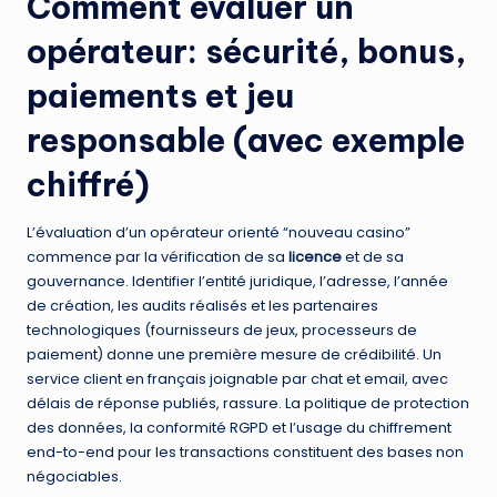
Comment évaluer un
opérateur: sécurité, bonus,
paiements et jeu
responsable (avec exemple
chiffré)
L’évaluation d’un opérateur orienté “nouveau casino”
commence par la vérification de sa
licence
et de sa
gouvernance. Identifier l’entité juridique, l’adresse, l’année
de création, les audits réalisés et les partenaires
technologiques (fournisseurs de jeux, processeurs de
paiement) donne une première mesure de crédibilité. Un
service client en français joignable par chat et email, avec
délais de réponse publiés, rassure. La politique de protection
des données, la conformité RGPD et l’usage du chiffrement
end-to-end pour les transactions constituent des bases non
négociables.