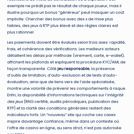
exemple ne prédit pas le résultat de chaque joueur, mais il
illustre pourquoi un bonus “généreux” peut masquer un coût
implicite. Chercher des bonus avec des x de mise plus
faibles, des jeux à RTP plus élevé et des règles claires est
plus rationnel.
Les paiements doivent être évalués selon trois axes: rapidité,
frais, et cohérence des vérifications. Les meilleurs acteurs
détaillent les délais par méthode (virement, carte, e-wallet),
affichent les plafonds et expliquent la procédure KYC/AML de
façon transparente. Côté
jeu responsable
, la présence
d’outils de limitation, d’auto-exclusion et de tests d’auto-
évaluation, ainsi que de liens vers de l’aide spécialisée,
montre une volonté de prévenir les comportements à risque.
Enfin, la disponibilité d’informations techniques sur l’
intégrité
des jeux
(RNG certifié, audits périodiques, publication des
RTP) et la clarté des conditions générales restent des
indicateurs forts. Un “nouveau” site qui coche ces cases
inspire davantage confiance, même dans un contexte où
l’offre de casino en ligne, au sens strict, n’est pas autorisée