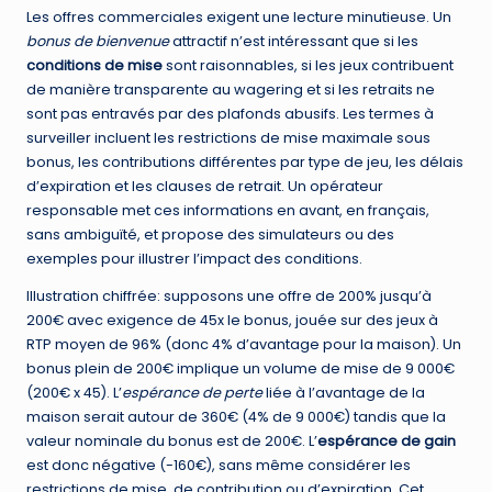
Les offres commerciales exigent une lecture minutieuse. Un
bonus de bienvenue
attractif n’est intéressant que si les
conditions de mise
sont raisonnables, si les jeux contribuent
de manière transparente au wagering et si les retraits ne
sont pas entravés par des plafonds abusifs. Les termes à
surveiller incluent les restrictions de mise maximale sous
bonus, les contributions différentes par type de jeu, les délais
d’expiration et les clauses de retrait. Un opérateur
responsable met ces informations en avant, en français,
sans ambiguïté, et propose des simulateurs ou des
exemples pour illustrer l’impact des conditions.
Illustration chiffrée: supposons une offre de 200% jusqu’à
200€ avec exigence de 45x le bonus, jouée sur des jeux à
RTP moyen de 96% (donc 4% d’avantage pour la maison). Un
bonus plein de 200€ implique un volume de mise de 9 000€
(200€ x 45). L’
espérance de perte
liée à l’avantage de la
maison serait autour de 360€ (4% de 9 000€) tandis que la
valeur nominale du bonus est de 200€. L’
espérance de gain
est donc négative (-160€), sans même considérer les
restrictions de mise, de contribution ou d’expiration. Cet