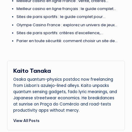
Meilleur casino en ligne France : vérité, critères…
Meilleur casino en ligne français : le guide complet…
Sites de paris sportifs : le guide complet pour…
Olympe Casino France : explorez un univers de jeux…
Sites de paris sportifs: critères d’excellence,…
Parier en toute sécurité: comment choisir un site de…
Kaito Tanaka
Osaka quantum-physics postdoc now freelancing
from Lisbon’s azulejo-lined alleys. Kaito unpacks
quantum sensing gadgets, fado lyric meanings, and
Japanese streetwear economics. He breakdances
at sunrise on Praça do Comércio and road-tests
productivity apps without mercy.
View All Posts