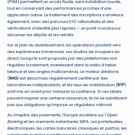
(PWA) permettent un accès fluide, sans installation lourde,
tout en conservant des performances proches d’une
application native. Le traitement des inscriptions s’améliore
également, avec des parcours KYC rationalisés et des
vérifications d’identité plus rapides — un point crucial pour
sécuriser les dépôts et les retraits.
Sur le plan du divertissement, les opérateurs pivotent vers
des expériences immersives. Les studios de croupiers en
direct, lorsqu’ils sont proposés par des plateformes non
régulées localement, investissent dans la vidéo à faible
latence et des angles multicaméras. Le moteur aléatoire
(
RNG
) est désormais régulièrement certifié par des
laboratoires indépendants, et les taux de redistribution (
RTP
)
sont mis en avant pour instaurer la confiance. Si ces labels
peuvent inspirer une certaine assurance, ils ne se substituent
pas aux obligations qu’impose un régulateur national.
Au chapitre des paiements, l’Europe accélère sur l’
Open
Banking
et les virements instantanés SEPA. Les portefeuilles
électroniques, les cartes bancaires classiques et, parfois, les
paiements mobiles s’additionnent pour former un éventail